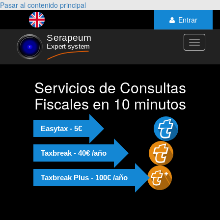
Pasar al contenido principal
Entrar
Toggle
navigati
Servicios de Consultas
Fiscales en 10 minutos
Easytax - 5€
Taxbreak - 40€ /año
Taxbreak Plus - 100€ /año