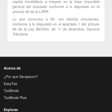
capital inmobiliario a integrar en la base imponible
general del impuesto conforme a lo dispuesto en el
artículo 48 de la LIRPF.
Lo que comunico a Vd. con efectos vinculantes,
conforme a lo dispuesto en el apartado 1 del artículo
89 de la Ley 58/2003, de 17 de diciembre, General
Tributaria.
Acerca de
¿Por que Serapeum?
EasyTax
TaxBreak
TaxBreak Plus
Explorar