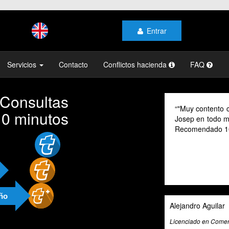
Entrar
Servicios
Contacto
Conflictos hacienda
FAQ
 Consultas
"Muy contento c
10 minutos
Josep en todo mo
Recomendado 1
año
Alejandro Aguilar
Licenciado en Comerc