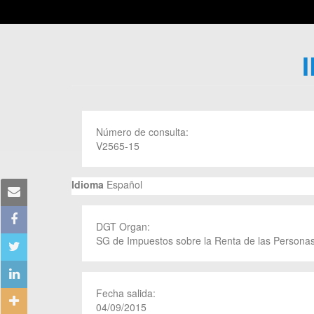
Número de consulta:
V2565-15
Idioma
Español
DGT Organ:
SG de Impuestos sobre la Renta de las Personas
Fecha salida:
04/09/2015