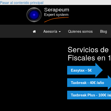
Pasar al contenido principal
Asesoría
Quienes somos
Blog
Servicios de
Fiscales en 
Easytax - 5€
Taxbreak - 40€ /año
Taxbreak Plus - 100€ /