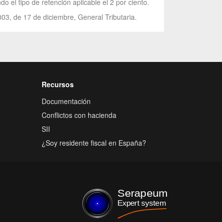
 el tipo de retención aplicable el 2 por ciento.
003, de 17 de diciembre, General Tributaria.
Recursos
Documentación
Conflictos con hacienda
SII
¿Soy residente fiscal en España?