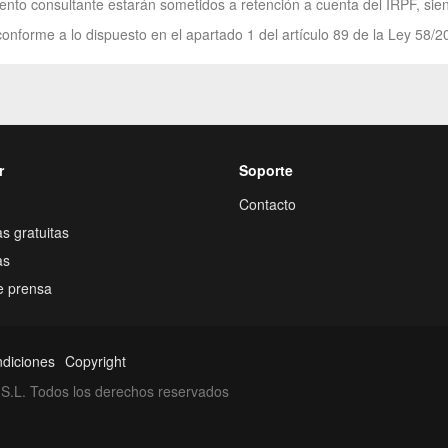
nto consultante estarán sometidos a retención a cuenta del IRPF, siendo
onforme a lo dispuesto en el apartado 1 del artículo 89 de la Ley 58/2
r
Soporte
Contacto
s gratuitas
as
e prensa
ndiciones
Copyright
S.L. Todos los derechos reservados