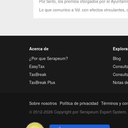
Por tanto, los premios otorgados por el Ayuntamie
Lo que comunico a Vd. con efectos vinculantes, c
Acerca de
Explora
¿Por que Serapeum?
Blog
EasyTax
Consulta
TaxBreak
Consult
TaxBreak Plus
Notas d
Sobre nosotros
Política de privacidad
Términos y co
© 2012-2026 Copyright por Serapeum Expert System, 