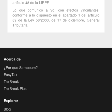
artículo 48 de la LIRPF.
Lo que comunico a Vd. con efectos vinculantes,
conforme a lo dispuesto en el apartado 1 del artículo
89 de la Ley 58/2003, de 17 de diciembre, General
Tributaria.
Acerca de
¿Por que Serapeum?
EasyTax
TaxBreak
TaxBreak Plus
Explorar
Blog