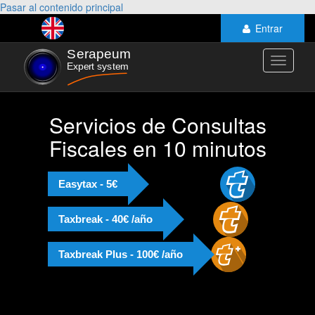
Pasar al contenido principal
Entrar
Toggle
navigati
Servicios de Consultas
Fiscales en 10 minutos
Easytax - 5€
Taxbreak - 40€ /año
Taxbreak Plus - 100€ /año