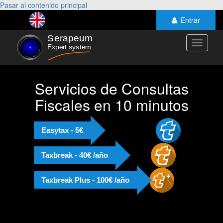
Pasar al contenido principal
Entrar
Toggle
navigati
Servicios de Consultas
Fiscales en 10 minutos
Easytax - 5€
Taxbreak - 40€ /año
Taxbreak Plus - 100€ /año