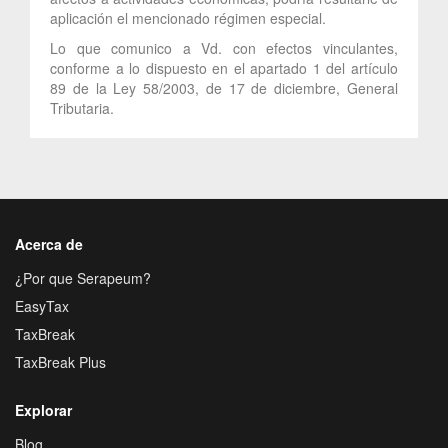
aplicación el mencionado régimen especial.
Lo que comunico a Vd. con efectos vinculantes,
conforme a lo dispuesto en el apartado 1 del artículo
89 de la Ley 58/2003, de 17 de diciembre, General
Tributaria.
Acerca de
¿Por que Serapeum?
EasyTax
TaxBreak
TaxBreak Plus
Explorar
Blog