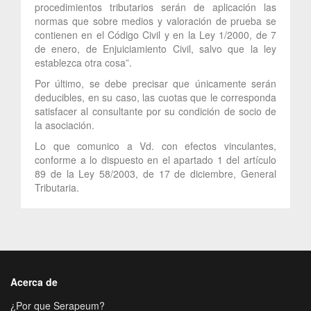
procedimientos tributarios serán de aplicación las
normas que sobre medios y valoración de prueba se
contienen en el Código Civil y en la Ley 1/2000, de 7
de enero, de Enjuiciamiento Civil, salvo que la ley
establezca otra cosa”.
Por último, se debe precisar que únicamente serán
deducibles, en su caso, las cuotas que le corresponda
satisfacer al consultante por su condición de socio de
la asociación.
Lo que comunico a Vd. con efectos vinculantes,
conforme a lo dispuesto en el apartado 1 del artículo
89 de la Ley 58/2003, de 17 de diciembre, General
Tributaria.
Acerca de
¿Por que Serapeum?