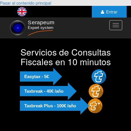
Pasar al contenido principal
Entrar
Toggle
navigati
Servicios de Consultas
Fiscales en 10 minutos
Easytax - 5€
Taxbreak - 40€ /año
Taxbreak Plus - 100€ /año