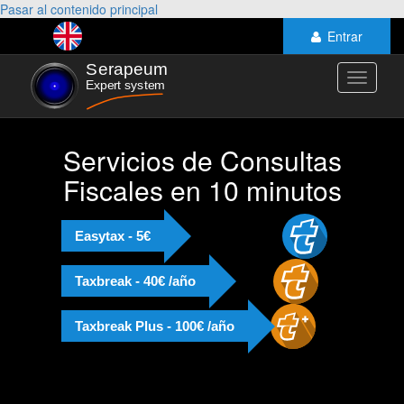
Pasar al contenido principal
Entrar
Toggle
navigati
Servicios de Consultas
Fiscales en 10 minutos
Easytax - 5€
Taxbreak - 40€ /año
Taxbreak Plus - 100€ /año