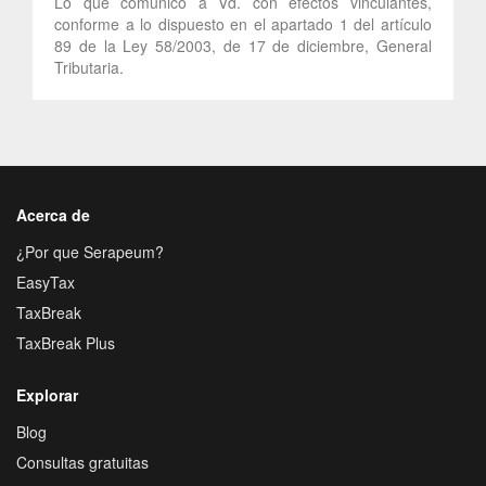
Lo que comunico a Vd. con efectos vinculantes,
conforme a lo dispuesto en el apartado 1 del artículo
89 de la Ley 58/2003, de 17 de diciembre, General
Tributaria.
Acerca de
¿Por que Serapeum?
EasyTax
TaxBreak
TaxBreak Plus
Explorar
Blog
Consultas gratuitas