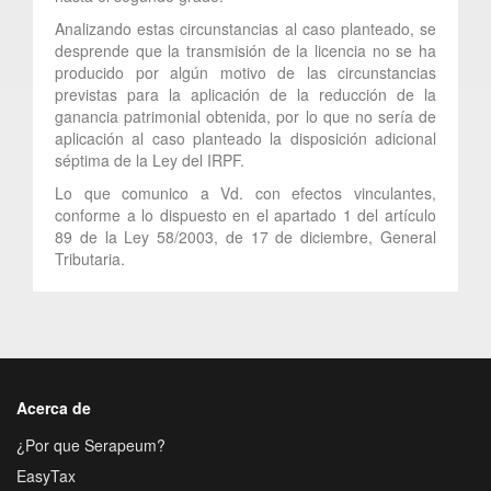
Analizando estas circunstancias al caso planteado, se
desprende que la transmisión de la licencia no se ha
producido por algún motivo de las circunstancias
previstas para la aplicación de la reducción de la
ganancia patrimonial obtenida, por lo que no sería de
aplicación al caso planteado la disposición adicional
séptima de la Ley del IRPF.
Lo que comunico a Vd. con efectos vinculantes,
conforme a lo dispuesto en el apartado 1 del artículo
89 de la Ley 58/2003, de 17 de diciembre, General
Tributaria.
Acerca de
¿Por que Serapeum?
EasyTax