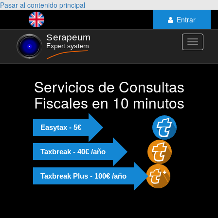
Pasar al contenido principal
Entrar
Toggle
navigati
Servicios de Consultas
Fiscales en 10 minutos
Easytax - 5€
Taxbreak - 40€ /año
Taxbreak Plus - 100€ /año