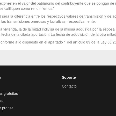
aciones en el valor del patrimonio del contribuyente que se pongan de 
se califiquen como rendimientos.”
 será la diferencia entre los respectivos valores de transmisión y de a
a las transmisiones onerosas y lucrativas, respectivamente.
a vivienda, la de la mitad indivisa de la misma adquirida por la esposa 
fecha de la citada aportación. La fecha de adquisición de la otra mitad i
onforme a lo dispuesto en el apartado 1 del artículo 89 de la Ley 58/2
r
Soporte
Contacto
s gratuitas
as
e prensa