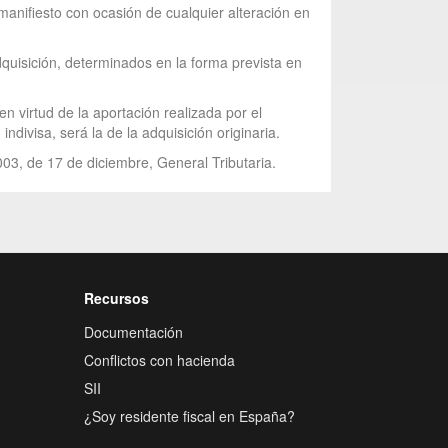
manifiesto con ocasión de cualquier alteración en
dquisición, determinados en la forma prevista en
en virtud de la aportación realizada por el
ndivisa, será la de la adquisición originaria.
003, de 17 de diciembre, General Tributaria.
Recursos
Documentación
Conflictos con hacienda
SII
¿Soy residente fiscal en España?