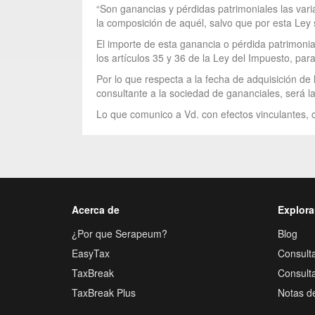
“Son ganancias y pérdidas patrimoniales las vari
la composición de aquél, salvo que por esta Ley 
El importe de esta ganancia o pérdida patrimonial
los artículos 35 y 36 de la Ley del Impuesto, par
Por lo que respecta a la fecha de adquisición de l
consultante a la sociedad de gananciales, será la 
Lo que comunico a Vd. con efectos vinculantes, c
Acerca de
Explora
¿Por que Serapeum?
Blog
EasyTax
Consulta
TaxBreak
Consult
TaxBreak Plus
Notas d