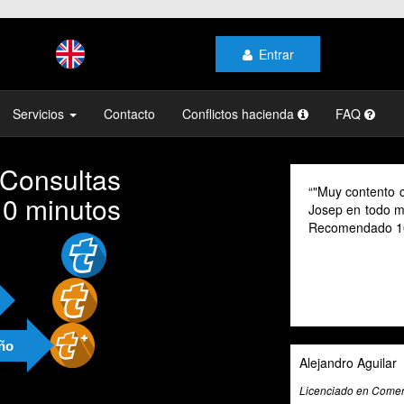
Entrar
Servicios
Contacto
Conflictos hacienda
FAQ
 Consultas
"Muy contento c
10 minutos
Josep en todo mo
Recomendado 1
año
Alejandro Aguilar
Licenciado en Comerc