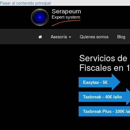
Pasar al contenido principal
Asesoría
Quienes somos
Blog
Servicios de
Fiscales en 
Easytax - 5€
Taxbreak - 40€ /año
Taxbreak Plus - 100€ /