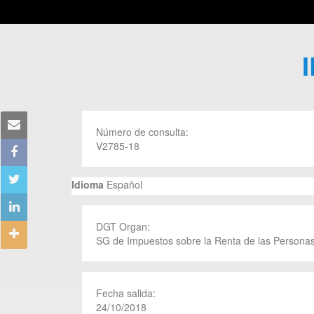
Número de consulta:
V2785-18
Idioma
Español
DGT Organ:
SG de Impuestos sobre la Renta de las Personas
Fecha salida:
24/10/2018