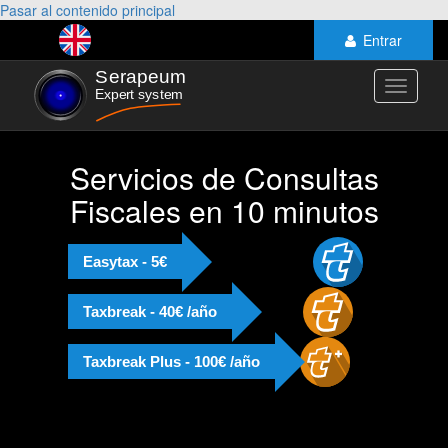
Pasar al contenido principal
Entrar
Toggle
navigati
Servicios de Consultas
Fiscales en 10 minutos
Easytax - 5€
Taxbreak - 40€ /año
Taxbreak Plus - 100€ /año