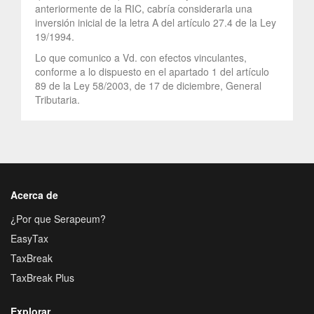
anteriormente de la RIC, cabría considerarla una
inversión inicial de la letra A del artículo 27.4 de la Ley
19/1994.
Lo que comunico a Vd. con efectos vinculantes,
conforme a lo dispuesto en el apartado 1 del artículo
89 de la Ley 58/2003, de 17 de diciembre, General
Tributaria.
Acerca de
¿Por que Serapeum?
EasyTax
TaxBreak
TaxBreak Plus
Explorar