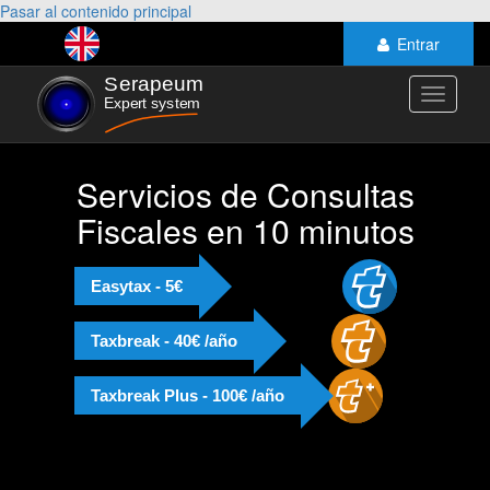
Pasar al contenido principal
Entrar
Toggle
navigati
Servicios de Consultas
Fiscales en 10 minutos
Easytax - 5€
Taxbreak - 40€ /año
Taxbreak Plus - 100€ /año