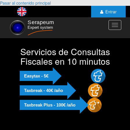
Pasar al contenido principal
Entrar
Toggle
navigati
Servicios de Consultas
Fiscales en 10 minutos
Easytax - 5€
Taxbreak - 40€ /año
Taxbreak Plus - 100€ /año