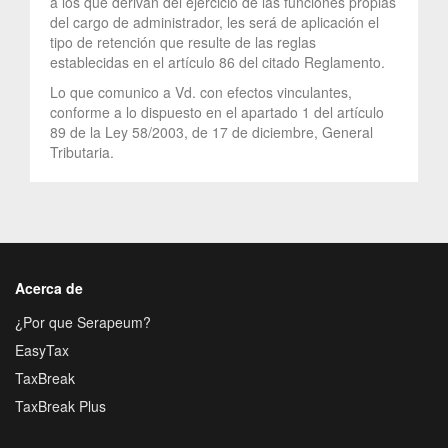
a los que derivan del ejercicio de las funciones propias
del cargo de administrador, les será de aplicación el
tipo de retención que resulte de las reglas
establecidas en el artículo 86 del citado Reglamento.
Lo que comunico a Vd. con efectos vinculantes,
conforme a lo dispuesto en el apartado 1 del artículo
89 de la Ley 58/2003, de 17 de diciembre, General
Tributaria.
Acerca de
¿Por que Serapeum?
EasyTax
TaxBreak
TaxBreak Plus