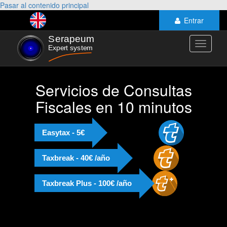
Pasar al contenido principal
Entrar
Toggle
navigati
Servicios de Consultas
Fiscales en 10 minutos
Easytax - 5€
Taxbreak - 40€ /año
Taxbreak Plus - 100€ /año