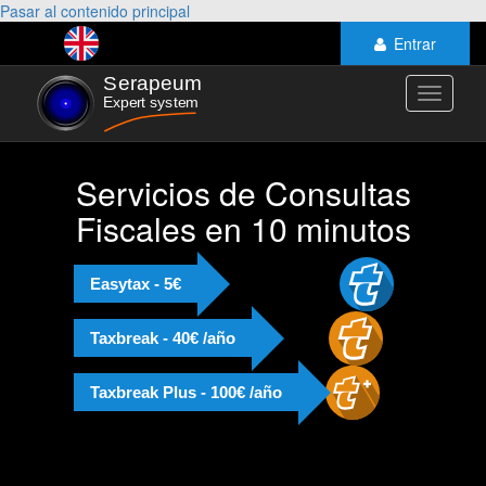
Pasar al contenido principal
Entrar
Toggle
navigati
Servicios de Consultas
Fiscales en 10 minutos
Easytax - 5€
Taxbreak - 40€ /año
Taxbreak Plus - 100€ /año