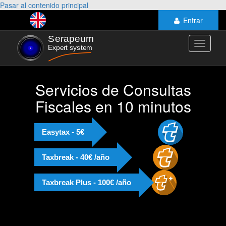
Pasar al contenido principal
Entrar
Toggle
navigati
Servicios de Consultas
Fiscales en 10 minutos
Easytax - 5€
Taxbreak - 40€ /año
Taxbreak Plus - 100€ /año