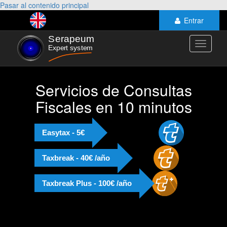
Pasar al contenido principal
Entrar
Toggle
navigati
Servicios de Consultas
Fiscales en 10 minutos
Easytax - 5€
Taxbreak - 40€ /año
Taxbreak Plus - 100€ /año