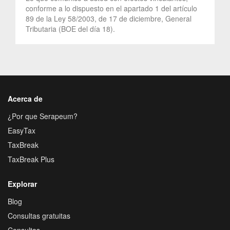
conforme a lo dispuesto en el apartado 1 del artículo
89 de la Ley 58/2003, de 17 de diciembre, General
Tributaria (BOE del día 18).
Acerca de
¿Por que Serapeum?
EasyTax
TaxBreak
TaxBreak Plus
Explorar
Blog
Consultas gratuitas
Consultas