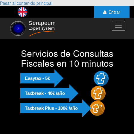
Pasar al contenido principal
Entrar
Toggle
navigati
Servicios de Consultas
Fiscales en 10 minutos
Easytax - 5€
Taxbreak - 40€ /año
Taxbreak Plus - 100€ /año