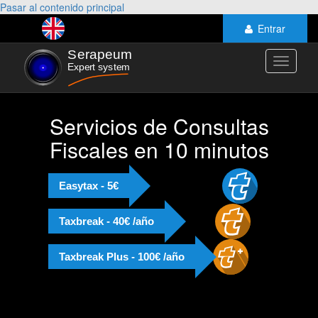
Pasar al contenido principal
Entrar
Toggle
navigati
Servicios de Consultas
Fiscales en 10 minutos
Easytax - 5€
Taxbreak - 40€ /año
Taxbreak Plus - 100€ /año