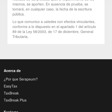
mismos, se aporten. En ausencia de prueba, se
tomará, en cualquier caso, la fecha de la escritura
pública.
Lo que comunico a ustedes con efectos vinculantes,
conforme a lo dispuesto en el apartado 1 del artículo
89 de la Ley 58/2003, de 17 de diciembre, General
Tributaria.
Acerca de
¿Por que Serapeum?
EasyTax
TaxBreak
TaxBreak Plus
Explorar