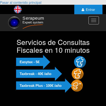
Pasar al contenido principal
Entrar
Toggle
navigati
Servicios de Consultas
Fiscales en 10 minutos
Easytax - 5€
Taxbreak - 40€ /año
Taxbreak Plus - 100€ /año