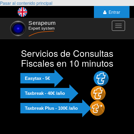
Pasar al contenido principal
Entrar
Toggle
navigati
Servicios de Consultas
Fiscales en 10 minutos
Easytax - 5€
Taxbreak - 40€ /año
Taxbreak Plus - 100€ /año