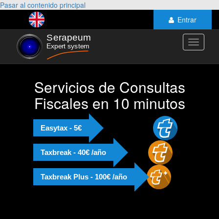
Pasar al contenido principal
Entrar
Toggle
navigati
Servicios de Consultas
Fiscales en 10 minutos
Easytax - 5€
Taxbreak - 40€ /año
Taxbreak Plus - 100€ /año