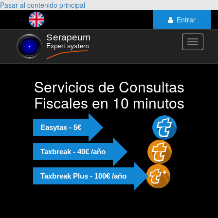
Pasar al contenido principal
Entrar
Toggle
navigati
Servicios de Consultas
Fiscales en 10 minutos
Easytax - 5€
Taxbreak - 40€ /año
Taxbreak Plus - 100€ /año