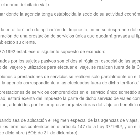
el marco del citado viaje.
ugar donde la agencia tenga establecida la sede de su actividad econ
da en el territorio de aplicación del Impuesto, como se desprende del 
deración de una prestación de servicios única que quedará gravada al ti
lecido su cliente.
y 37/1992 establece el siguiente supuesto de exención:
tados por los sujetos pasivos sometidos al régimen especial de las age
 del viajero y utilizados para efectuar el viaje, se realicen fuera de la
ienes o prestaciones de servicios se realicen sólo parcialmente en el 
 la agencia correspondiente a las efectuadas fuera de dicho territorio.”
restaciones de servicios comprendidos en el servicio único sometido a
dad, estará exenta del Impuesto la parte de dicho servicio de viajes co
ue, adquiridos por las empresas organizadoras del viaje en beneficio del
uando sea de aplicación el régimen especial de las agencias de viajes,
n los términos contenidos en el artículo 147 de la Ley 37/1992, y en el
de diciembre (BOE de 31 de diciembre).