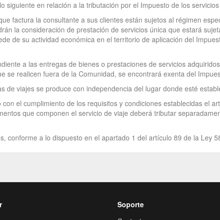
o siguiente en relación a la tributación por el Impuesto de los servicio
que factura la consultante a sus clientes están sujetos al régimen espe
ndrán la consideración de prestación de servicios única que estará suje
sede de su actividad económica en el territorio de aplicación del Impu
ndiente a las entregas de bienes o prestaciones de servicios adquirido
ue se realicen fuera de la Comunidad, se encontrará exenta del Impues
as de viajes se produce con independencia del lugar donde esté estable
 con el cumplimiento de los requisitos y condiciones establecidas el a
ementos que componen el servicio de viaje deberá tributar separadame
s, conforme a lo dispuesto en el apartado 1 del artículo 89 de la Ley 5
r
Soporte