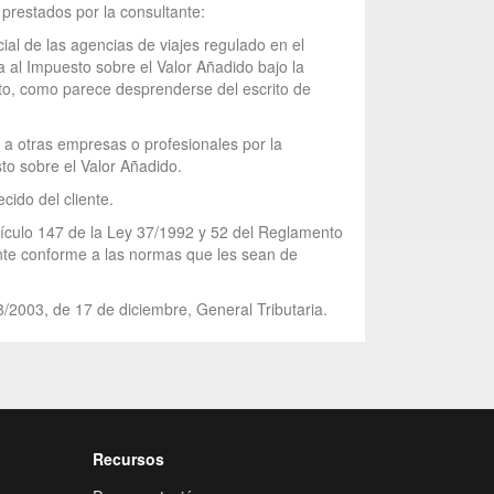
s prestados por la consultante:
cial de las agencias de viajes regulado en el
ta al Impuesto sobre el Valor Añadido bajo la
esto, como parece desprenderse del escrito de
s a otras empresas o profesionales por la
to sobre el Valor Añadido.
cido del cliente.
rtículo 147 de la Ley 37/1992 y 52 del Reglamento
nte conforme a las normas que les sean de
8/2003, de 17 de diciembre, General Tributaria.
Recursos