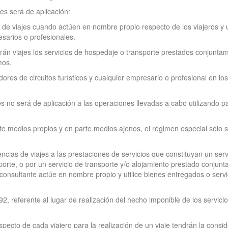
es será de aplicación:
 de viajes cuando actúen en nombre propio respecto de los viajeros y uti
sarios o profesionales.
rán viajes los servicios de hospedaje o transporte prestados conjunta
mos.
dores de circuitos turísticos y cualquier empresario o profesional en lo
s no será de aplicación a las operaciones llevadas a cabo utilizando p
rte medios propios y en parte medios ajenos, el régimen especial sólo s
encias de viajes a las prestaciones de servicios que constituyan un se
sporte, o por un servicio de transporte y/o alojamiento prestado conjun
onsultante actúe en nombre propio y utilice bienes entregados o servi
992, referente al lugar de realización del hecho imponible de los servic
pecto de cada viajero para la realización de un viaje tendrán la consi