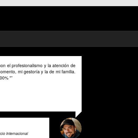
ón de
As a digital nomad in Spain I could benefit much from
ilia.
their advice provided in English as Unfortunately I
cannot speak Spanish and this makes it a unique and
valuable tool for all expats in Spain. Pratsglas is an
exceptional tax advice expert system that goes above
and beyond to provide its users with valuable insights
and guidance.
Ali Roghani
Artificial Intelligence & Big Data Expert