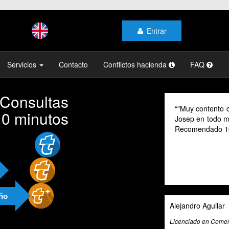
Entrar
Servicios
Contacto
Conflictos hacienda
FAQ
 Consultas
"Muy contento con el profesionalismo y la atenci
10 minutos
Josep en todo momento, mi gestoría y la de mi fam
Recomendado 100% "
año
Alejandro Aguilar
Licenciado en Comercio Internacional