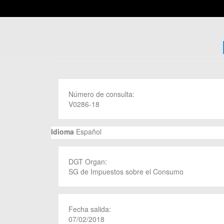
Número de consulta:
V0286-18
Idioma
Español
DGT Organ:
SG de Impuestos sobre el Consumo
Fecha salida:
07/02/2018