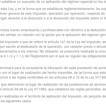
92 establece un supuesto de no aplicación del régimen especial en los s
de esta Ley, y en la forma que se establezca reglamentariamente, los su
régimen general de este Impuesto, operación por operación, respecto de 
ngan derecho a la deducción o a la devolución del Impuesto sobre el Val
ervicios fueran empresarios o profesionales con derecho a la deducción
to señala, en relación con la opción por la aplicación del régimen gene
del impuesto a que se refiere el artículo 147 de la Ley del Impuesto, s
r escrito al destinatario de la operación, con carácter previo o simult
lementarios a los mismos. No obstante, se presumirá realizada la com
os 6.1.n) y 7.1.i) del Reglamento por el que se regulan las obligacion
terminará para la consultante la tributación de cada prestación de se
ión con el lugar de realización del hecho imponible, de tal forma que e
forme a las reglas contenidas en los artículos 69 a 72 de la Ley 37/1992
s que determinan el lugar de realización de las prestaciones de servicio
el artículo 69 de la Ley 37/1992, que establece las reglas generales, 
 realizadas en el territorio de aplicación del Impuesto, sin perjuicio d
 los siguientes casos: