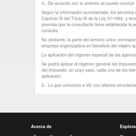
4.- De acuerdo con lo anterior se puede concluir l
Según la información suministrada, los servicios 
Capítulo VI del Título IX de la Ley 37/1992, y te
premisa que la consultante tiene establecida la 
consulta.
No obstante, la parte del servicio único correspo
empresa organizadora en beneficio del viajero q
La aplicación del régimen especial de las agenci
Se podrá aplicar el régimen general del Impuesto
del Impuesto, en cuyo caso, cada uno de los el
aplicación.
5.- Lo que comunico a Vd. con efectos vinculante
Acerca de
Explora