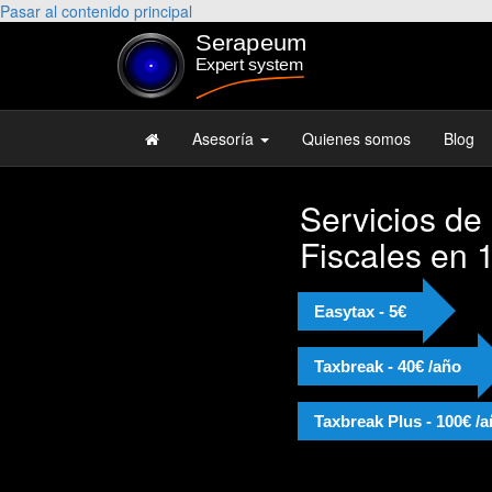
Pasar al contenido principal
Asesoría
Quienes somos
Blog
Servicios de
Fiscales en 
Easytax - 5€
Taxbreak - 40€ /año
Taxbreak Plus - 100€ /