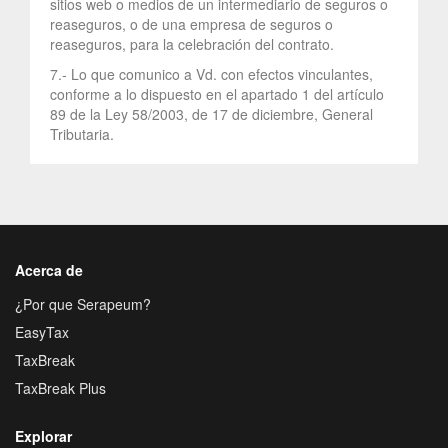
sitios web o medios de un intermediario de seguros o
reaseguros, o de una empresa de seguros o
reaseguros, para la celebración del contrato.
7.- Lo que comunico a Vd. con efectos vinculantes,
conforme a lo dispuesto en el apartado 1 del artículo
89 de la Ley 58/2003, de 17 de diciembre, General
Tributaria.
Acerca de
¿Por que Serapeum?
EasyTax
TaxBreak
TaxBreak Plus
Explorar