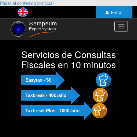
Pasar al contenido principal
Entrar
Toggle
navigati
Servicios de Consultas
Fiscales en 10 minutos
Easytax - 5€
Taxbreak - 40€ /año
Taxbreak Plus - 100€ /año