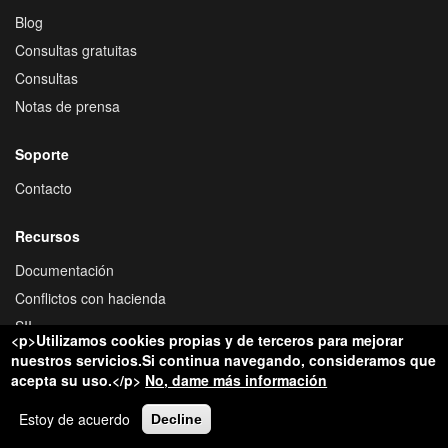
Blog
Consultas gratuitas
Consultas
Notas de prensa
Soporte
Contacto
Recursos
Documentación
Conflictos con hacienda
SII
<p>Utilizamos cookies propias y de terceros para mejorar
¿Soy residente fiscal en España?
nuestros servicios.Si continua navegando, consideramos que
acepta su uso.</p>
No, dame más información
Estoy de acuerdo
Decline
Sobre nosotros
Política de privacidad
Términos y condiciones
Copyright