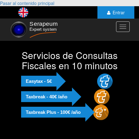
Pasar al contenido principal
Entrar
Toggle
navigati
Servicios de Consultas
Fiscales en 10 minutos
Easytax - 5€
Taxbreak - 40€ /año
Taxbreak Plus - 100€ /año