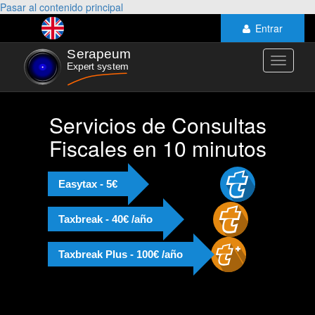
Pasar al contenido principal
Entrar
Toggle
navigati
Servicios de Consultas
Fiscales en 10 minutos
Easytax - 5€
Taxbreak - 40€ /año
Taxbreak Plus - 100€ /año