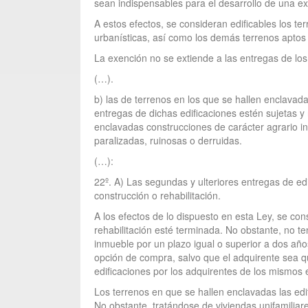
sean indispensables para el desarrollo de una exp
A estos efectos, se consideran edificables los 
urbanísticas, así como los demás terrenos aptos p
La exención no se extiende a las entregas de los
(…).
b) las de terrenos en los que se hallen enclava
entregas de dichas edificaciones estén sujetas y
enclavadas construcciones de carácter agrario in
paralizadas, ruinosas o derruidas.
(…):
22º. A) Las segundas y ulteriores entregas de ed
construcción o rehabilitación.
A los efectos de lo dispuesto en esta Ley, se con
rehabilitación esté terminada. No obstante, no te
inmueble por un plazo igual o superior a dos años
opción de compra, salvo que el adquirente sea qui
edificaciones por los adquirentes de los mismos 
Los terrenos en que se hallen enclavadas las ed
No obstante, tratándose de viviendas unifamilia