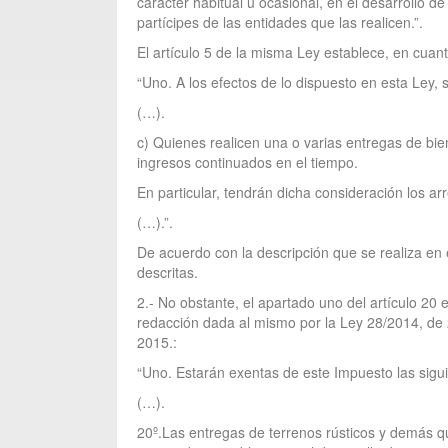
carácter habitual u ocasional, en el desarrollo d
partícipes de las entidades que las realicen.”.
El artículo 5 de la misma Ley establece, en cuant
“Uno. A los efectos de lo dispuesto en esta Ley,
(…).
c) Quienes realicen una o varias entregas de bie
ingresos continuados en el tiempo.
En particular, tendrán dicha consideración los a
(…).”.
De acuerdo con la descripción que se realiza en e
descritas.
2.- No obstante, el apartado uno del artículo 20
redacción dada al mismo por la Ley 28/2014, de 
2015.:
“Uno. Estarán exentas de este Impuesto las sigu
(…).
20º.Las entregas de terrenos rústicos y demás qu