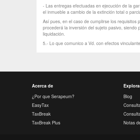
- Las entregas efectuadas en ejecución de la gar
el inmueble a cambio de la extinción total o parci
Así pues, en el caso de cumplirse los requisitos
procederá la inversión del sujeto pasivo, siendo 
liquidación.
5.- Lo que comunico a Vd. con efectos vinculante
Acerca de
Explora
¿Por que Serapeum?
Blog
EasyTax
Consulta
TaxBreak
Consult
TaxBreak Plus
Notas d