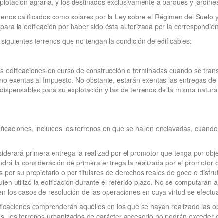
lotación agraria, y los destinados exclusivamente a parques y jardines 
terrenos calificados como solares por la Ley sobre el Régimen del Sue
ara la edificación por haber sido ésta autorizada por la correspondient
 siguientes terrenos que no tengan la condición de edificables:
das edificaciones en curso de construcción o terminadas cuando se tra
 no exentas al Impuesto. No obstante, estarán exentas las entregas de 
dispensables para su explotación y las de terrenos de la misma natura
ificaciones, incluidos los terrenos en que se hallen enclavadas, cuan
siderará primera entrega la realizad por el promotor que tenga por obj
ndrá la consideración de primera entrega la realizada por el promotor d
 por su propietario o por titulares de derechos reales de goce o disfru
en utilizó la edificación durante el referido plazo. No se computarán a 
en los casos de resolución de las operaciones en cuya virtud se efectu
ificaciones comprenderán aquéllos en los que se hayan realizado las o
res, los terrenos urbanizados de carácter accesorio no podrán exceder