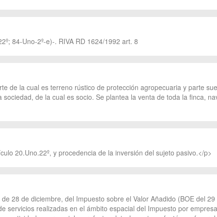
22º; 84-Uno-2º-e)-. RIVA RD 1624/1992 art. 8
rte de la cual es terreno rústico de protección agropecuaria y parte su
sociedad, de la cual es socio. Se plantea la venta de toda la finca, nav
ículo 20.Uno.22º, y procedencia de la inversión del sujeto pasivo.</p>
2, de 28 de diciembre, del Impuesto sobre el Valor Añadido (BOE del 29 
e servicios realizadas en el ámbito espacial del Impuesto por empresar