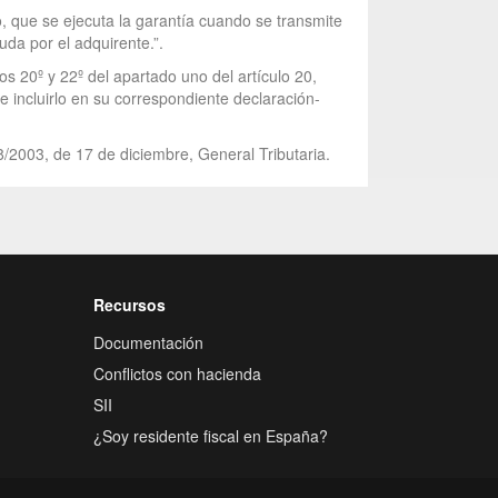
, que se ejecuta la garantía cuando se transmite
uda por el adquirente.”.
s 20º y 22º del apartado uno del artículo 20,
e incluirlo en su correspondiente declaración-
8/2003, de 17 de diciembre, General Tributaria.
Recursos
Documentación
Conflictos con hacienda
SII
¿Soy residente fiscal en España?