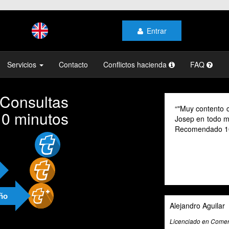
Entrar
Servicios
Contacto
Conflictos hacienda
FAQ
 Consultas
"Muy contento con el profes
10 minutos
Josep en todo momento, mi ge
Recomendado 100% "
año
Alejandro Aguilar
Licenciado en Comercio Internacio