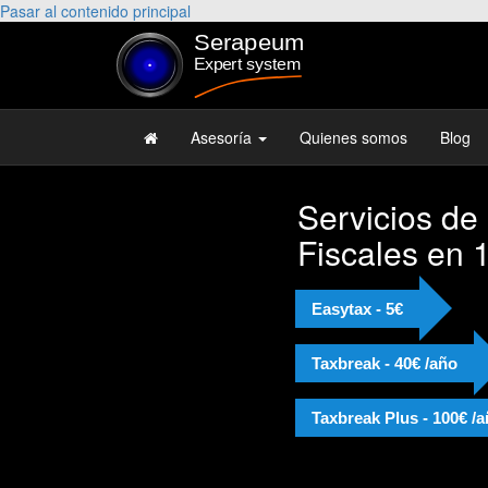
Pasar al contenido principal
Asesoría
Quienes somos
Blog
Servicios de
Fiscales en 
Easytax - 5€
Taxbreak - 40€ /año
Taxbreak Plus - 100€ /