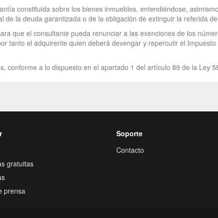
antía constituida sobre los bienes inmuebles, entendiéndose, asimismo
al de la deuda garantizada o de la obligación de extinguir la referida de
 para que el consultante pueda renunciar a las exenciones de los número
por tanto el adquirente quien deberá devengar y repercutir el Impuesto 
s, conforme a lo dispuesto en el apartado 1 del artículo 89 de la Ley 5
r
Soporte
Contacto
s gratuitas
as
e prensa