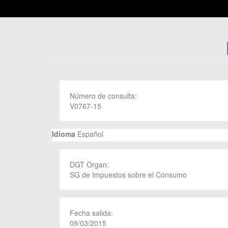
Número de consulta:
V0767-15
Idioma
Español
DGT Organ:
SG de Impuestos sobre el Consumo
Fecha salida:
09/03/2015