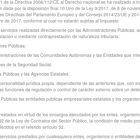
1 de la Directiva 2006/112/CE al Derecho nacional se ha realizado a tra
n dada por la disposición final 10.Uno de la Ley 9/2017, de 8 de noviem
 las Directivas del Parlamento Europeo y del Consejo 2014/23/UE y 20
re de 2017, conforme al cual no estarán sujetas al Impuesto:
servicios realizadas directamente por las Administraciones Públicas, a
tación o mediante contraprestación de naturaleza tributaria.
nes Públicas:
ministraciones de las Comunidades Autónomas y las Entidades que integ
es de la Seguridad Social.
Públicas y las Agencias Estatales.
ersonalidad jurídica propia, dependiente de las anteriores que, con i
s funciones de regulación o control de carácter externo sobre un dete
 Públicas las entidades públicas empresariales estatales y los organi
prestados en virtud de los encargos ejecutados por los entes, organismo
 32 de la Ley de Contratos del Sector Público, la condición de medio pr
cidos en el referido artículo 32.
servicios prestados por cualesquiera entes, organismos o entidades del 