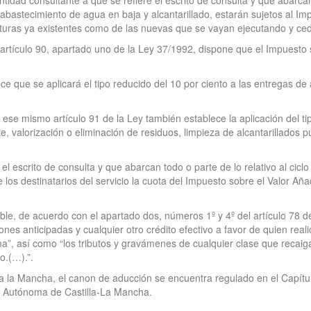
ntidad consultante a que se refiere el escrito de consulta y que abarcan
bastecimiento de agua en baja y alcantarillado, estarán sujetos al Imp
ucturas ya existentes como de las nuevas que se vayan ejecutando y ce
el artículo 90, apartado uno de la Ley 37/1992, dispone que el Impuesto se
ece que se aplicará el tipo reducido del 10 por ciento a las entregas 
ese mismo artículo 91 de la Ley también establece la aplicación del tip
, valorización o eliminación de residuos, limpieza de alcantarillados p
e el escrito de consulta y que abarcan todo o parte de lo relativo al cicl
 los destinatarios del servicio la cuota del Impuesto sobre el Valor Aña
ble, de acuerdo con el apartado dos, números 1º y 4º del artículo 78 d
nes anticipadas y cualquier otro crédito efectivo a favor de quien realic
sma”, así como “los tributos y gravámenes de cualquier clase que reca
o.(…).”.
 la Mancha, el canon de aducción se encuentra regulado en el Capítulo
ad Autónoma de Castilla-La Mancha.