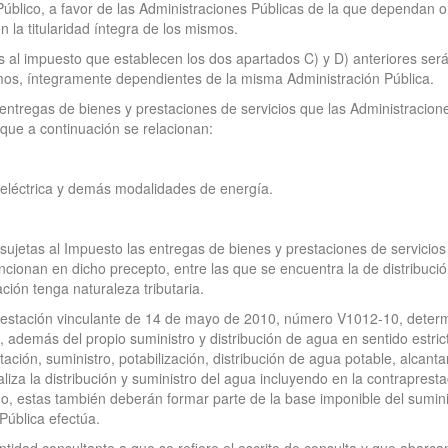
r Público, a favor de las Administraciones Públicas de la que dependan
 la titularidad íntegra de los mismos.
al impuesto que establecen los dos apartados C) y D) anteriores será 
smos, íntegramente dependientes de la misma Administración Pública.
 entregas de bienes y prestaciones de servicios que las Administracion
s que a continuación se relacionan:
ía eléctrica y demás modalidades de energía.
sujetas al Impuesto las entregas de bienes y prestaciones de servicios 
cionan en dicho precepto, entre las que se encuentra la de distribució
ción tenga naturaleza tributaria.
ontestación vinculante de 14 de mayo de 2010, número V1012-10, determi
, además del propio suministro y distribución de agua en sentido estric
ación, suministro, potabilización, distribución de agua potable, alcanta
iza la distribución y suministro del agua incluyendo en la contrapres
ado, estas también deberán formar parte de la base imponible del sumini
Pública efectúa.