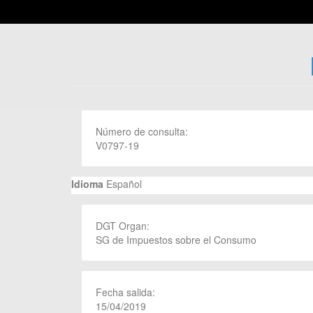
Número de consulta:
V0797-19
Idioma
Español
DGT Organ:
SG de Impuestos sobre el Consumo
Fecha salida:
15/04/2019