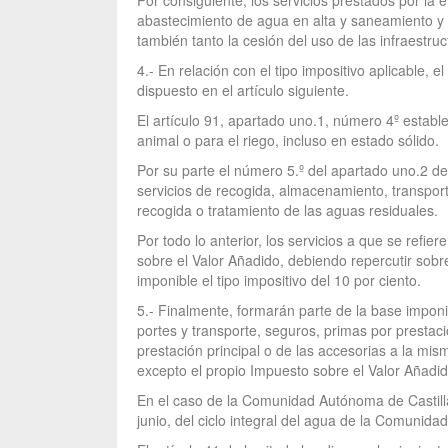
Por consiguiente, los servicios prestados por la e
abastecimiento de agua en alta y saneamiento y a
también tanto la cesión del uso de las infraestr
4.- En relación con el tipo impositivo aplicable, 
dispuesto en el artículo siguiente.
El artículo 91, apartado uno.1, número 4º establ
animal o para el riego, incluso en estado sólido.
Por su parte el número 5.º del apartado uno.2 de 
servicios de recogida, almacenamiento, transporte
recogida o tratamiento de las aguas residuales.
Por todo lo anterior, los servicios a que se refier
sobre el Valor Añadido, debiendo repercutir sobre
imponible el tipo impositivo del 10 por ciento.
5.- Finalmente, formarán parte de la base imponi
portes y transporte, seguros, primas por prestacio
prestación principal o de las accesorias a la mi
excepto el propio Impuesto sobre el Valor Añadid
En el caso de la Comunidad Autónoma de Castilla
junio, del ciclo integral del agua de la Comunid