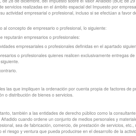
92, de 28 de diciembre, del Impuesto sobre el Valor Añadido (BOE de 29
e servicios realizadas en el ámbito espacial del Impuesto por empresar
e su actividad empresarial o profesional, incluso si se efectúan a favor
o al concepto de empresario o profesional, lo siguiente:
 se reputarán empresarios o profesionales:
vidades empresariales o profesionales definidas en el apartado siguient
esarios o profesionales quienes realicen exclusivamente entregas de b
 siguiente.
ontrario.
les las que impliquen la ordenación por cuenta propia de factores de
ión o distribución de bienes o servicios.
r tanto, también a las entidades de derecho público como la consultant
r Añadido cuando ordene un conjunto de medios personales y materiale
esional, sea de fabricación, comercio, de prestación de servicios, etc.
 el riesgo y ventura que pueda producirse en el desarrollo de la activ