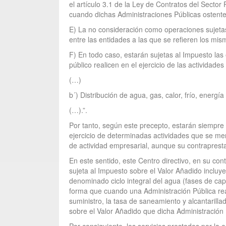
el artículo 3.1 de la Ley de Contratos del Secto
cuando dichas Administraciones Públicas ostenten
E) La no consideración como operaciones sujetas 
entre las entidades a las que se refieren los mi
F) En todo caso, estarán sujetas al Impuesto las
público realicen en el ejercicio de las actividade
(…)
b´) Distribución de agua, gas, calor, frío, energ
(…).”.
Por tanto, según este precepto, estarán siempre 
ejercicio de determinadas actividades que se men
de actividad empresarial, aunque su contrapresta
En este sentido, este Centro directivo, en su c
sujeta al Impuesto sobre el Valor Añadido incluye
denominado ciclo integral del agua (fases de capt
forma que cuando una Administración Pública real
suministro, la tasa de saneamiento y alcantarill
sobre el Valor Añadido que dicha Administración 