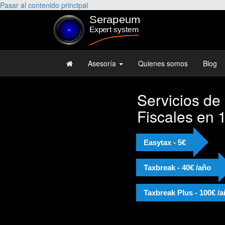
Pasar al contenido principal
Asesoría
Quienes somos
Blog
Servicios de
Fiscales en 
Easytax - 5€
Taxbreak - 40€ /año
Taxbreak Plus - 100€ /