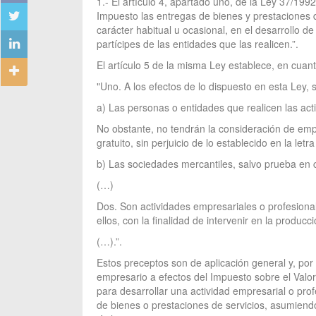
1.- El artículo 4, apartado uno, de la Ley 37/19
Impuesto las entregas de bienes y prestaciones d
carácter habitual u ocasional, en el desarrollo d
partícipes de las entidades que las realicen.”.
El artículo 5 de la misma Ley establece, en cuant
"Uno. A los efectos de lo dispuesto en esta Ley,
a) Las personas o entidades que realicen las acti
No obstante, no tendrán la consideración de empr
gratuito, sin perjuicio de lo establecido en la letra
b) Las sociedades mercantiles, salvo prueba en c
(…)
Dos. Son actividades empresariales o profesiona
ellos, con la finalidad de intervenir en la producc
(…).”.
Estos preceptos son de aplicación general y, po
empresario a efectos del Impuesto sobre el Valo
para desarrollar una actividad empresarial o prof
de bienes o prestaciones de servicios, asumiendo