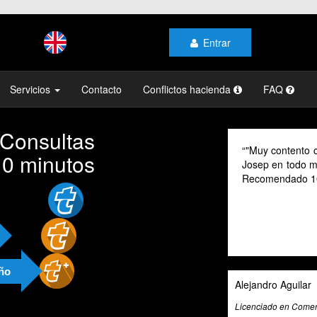
Entrar
Servicios
Contacto
Conflictos hacienda
FAQ
 Consultas
"Muy contento con el profesionalismo y la atención de
10 minutos
Josep en todo momento, mi gestoría y la de mi familia.
Recomendado 100% "
año
Alejandro Aguilar
Licenciado en Comercio Internacional