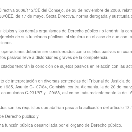
la Directiva 2006/112/CE del Consejo, de 28 de noviembre de 2006, relat
/388/CEE, de 17 de mayo, Sexta Directiva, norma derogada y sustituida 
municipios y los demás organismos de Derecho público no tendrán la con
jercicio de sus funciones públicas, ni siquiera en el caso de que con m
ciones.
u operaciones deberán ser considerados como sujetos pasivos en cuant
os pasivos lleve a distorsiones graves de la competencia.
citados tendrán la condición de sujetos pasivos en relación con las act
o de interpretación en diversas sentencias del Tribunal de Justicia de 
o de 1985, Asunto C-107/84, Comisión contra Alemania, la de 26 de ma
s acumulados C-231/87 y 129/88, así como más recientemente la de 16 
os son los requisitos que abrirían paso a la aplicación del artículo 13.
 de Derecho público y
na función pública desarrollada por el órgano de Derecho público.