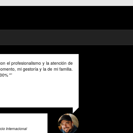
As a digital nomad in Spain I could benefit much from
their advice provided in English as Unfortunately I
cannot speak Spanish and this makes it a unique and
valuable tool for all expats in Spain. Pratsglas is an
exceptional tax advice expert system that goes above
and beyond to provide its users with valuable insights
and guidance.
Ali Roghani
Artificial Intelligence & Big Data Expert