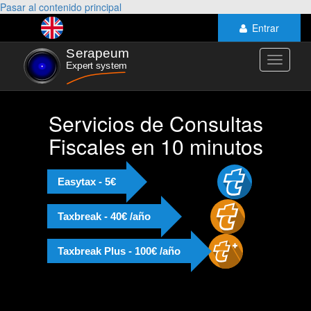
Pasar al contenido principal
Entrar
Toggle
navigati
Servicios de Consultas
Fiscales en 10 minutos
Easytax - 5€
Taxbreak - 40€ /año
Taxbreak Plus - 100€ /año