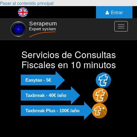
Pasar al contenido principal
Entrar
Toggle
navigati
Servicios de Consultas
Fiscales en 10 minutos
Easytax - 5€
Taxbreak - 40€ /año
Taxbreak Plus - 100€ /año