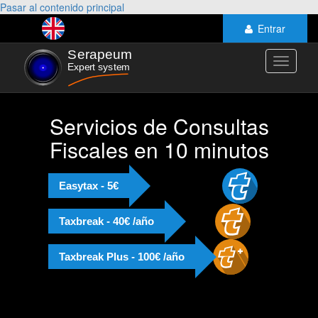
Pasar al contenido principal
Entrar
Toggle
navigati
Servicios de Consultas
Fiscales en 10 minutos
Easytax - 5€
Taxbreak - 40€ /año
Taxbreak Plus - 100€ /año