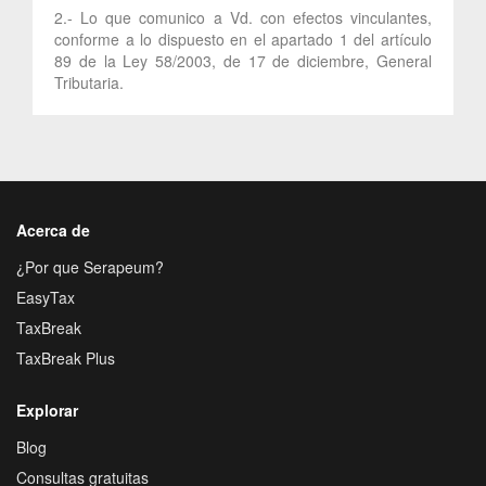
2.- Lo que comunico a Vd. con efectos vinculantes,
conforme a lo dispuesto en el apartado 1 del artículo
89 de la Ley 58/2003, de 17 de diciembre, General
Tributaria.
Acerca de
¿Por que Serapeum?
EasyTax
TaxBreak
TaxBreak Plus
Explorar
Blog
Consultas gratuitas