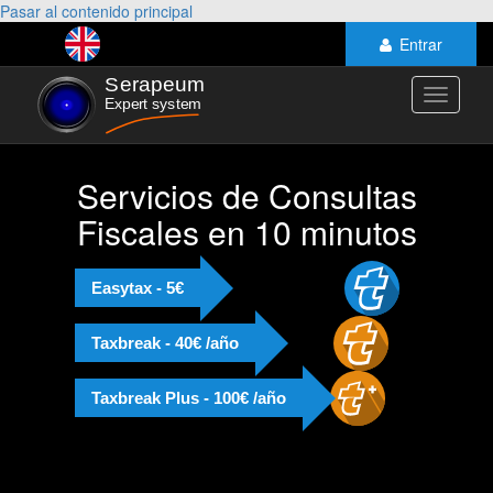
Pasar al contenido principal
Entrar
Toggle
navigati
Servicios de Consultas
Fiscales en 10 minutos
Easytax - 5€
Taxbreak - 40€ /año
Taxbreak Plus - 100€ /año