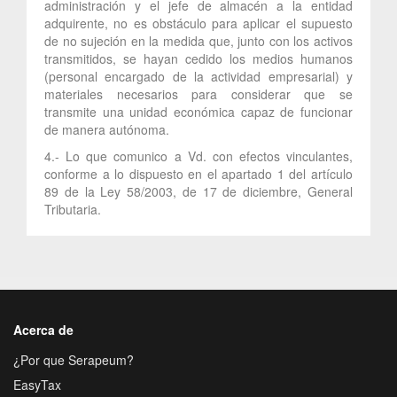
administración y el jefe de almacén a la entidad
adquirente, no es obstáculo para aplicar el supuesto
de no sujeción en la medida que, junto con los activos
transmitidos, se hayan cedido los medios humanos
(personal encargado de la actividad empresarial) y
materiales necesarios para considerar que se
transmite una unidad económica capaz de funcionar
de manera autónoma.
4.- Lo que comunico a Vd. con efectos vinculantes,
conforme a lo dispuesto en el apartado 1 del artículo
89 de la Ley 58/2003, de 17 de diciembre, General
Tributaria.
Acerca de
¿Por que Serapeum?
EasyTax