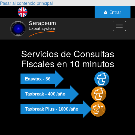
Pasar al contenido principal
Entrar
Toggle
navigati
Servicios de Consultas
Fiscales en 10 minutos
Easytax - 5€
Taxbreak - 40€ /año
Taxbreak Plus - 100€ /año