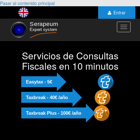
Pasar al contenido principal
Entrar
Toggle
navigati
Servicios de Consultas
Fiscales en 10 minutos
Easytax - 5€
Taxbreak - 40€ /año
Taxbreak Plus - 100€ /año