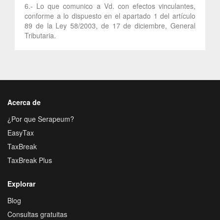
6.- Lo que comunico a Vd. con efectos vinculantes,
conforme a lo dispuesto en el apartado 1 del artículo
89 de la Ley 58/2003, de 17 de diciembre, General
Tributaria.
Acerca de
¿Por que Serapeum?
EasyTax
TaxBreak
TaxBreak Plus
Explorar
Blog
Consultas gratuitas