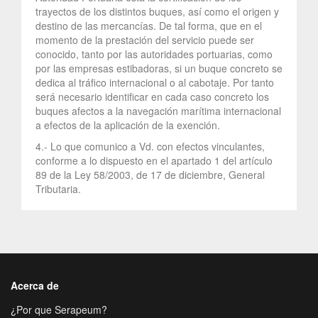
trayectos de los distintos buques, así como el origen y
destino de las mercancías. De tal forma, que en el
momento de la prestación del servicio puede ser
conocido, tanto por las autoridades portuarias, como
por las empresas estibadoras, si un buque concreto se
dedica al tráfico internacional o al cabotaje. Por tanto
será necesario identificar en cada caso concreto los
buques afectos a la navegación marítima internacional
a efectos de la aplicación de la exención.
4.- Lo que comunico a Vd. con efectos vinculantes,
conforme a lo dispuesto en el apartado 1 del artículo
89 de la Ley 58/2003, de 17 de diciembre, General
Tributaria.
Acerca de
¿Por que Serapeum?