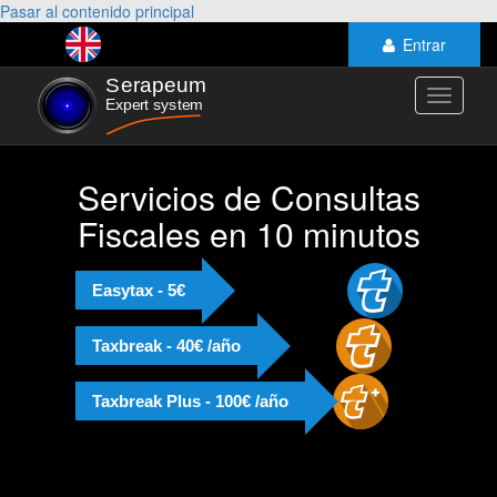
Pasar al contenido principal
Entrar
Toggle
navigati
Servicios de Consultas
Fiscales en 10 minutos
Easytax - 5€
Taxbreak - 40€ /año
Taxbreak Plus - 100€ /año