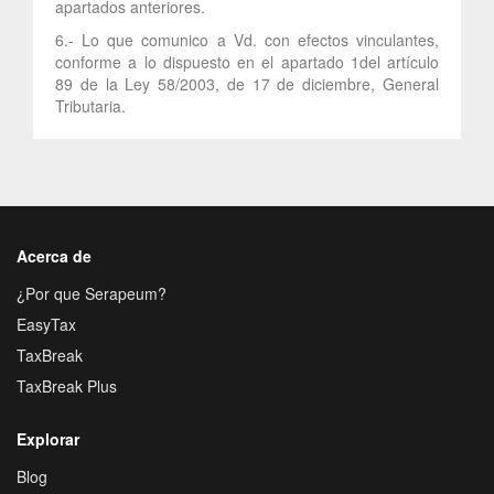
apartados anteriores.
6.- Lo que comunico a Vd. con efectos vinculantes,
conforme a lo dispuesto en el apartado 1del artículo
89 de la Ley 58/2003, de 17 de diciembre, General
Tributaria.
Acerca de
¿Por que Serapeum?
EasyTax
TaxBreak
TaxBreak Plus
Explorar
Blog