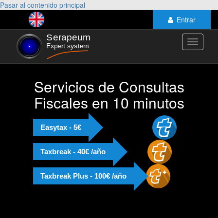
Pasar al contenido principal
Entrar
Toggle
navigati
Servicios de Consultas
Fiscales en 10 minutos
Easytax - 5€
Taxbreak - 40€ /año
Taxbreak Plus - 100€ /año