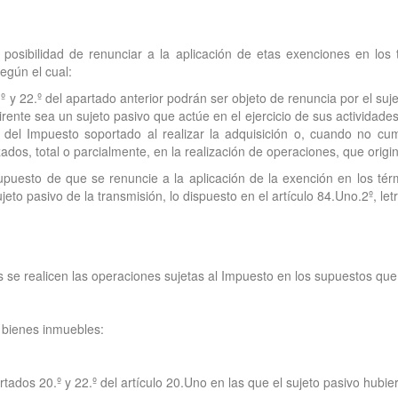
 posibilidad de renunciar a la aplicación de etas exenciones en los 
egún el cual:
 y 22.º del apartado anterior podrán ser objeto de renuncia por el suje
nte sea un sujeto pasivo que actúe en el ejercicio de sus actividades 
l del Impuesto soportado al realizar la adquisición o, cuando no cum
izados, total o parcialmente, en la realización de operaciones, que origi
puesto de que se renuncie a la aplicación de la exención en los tér
jeto pasivo de la transmisión, lo dispuesto en el artículo 84.Uno.2º, let
 se realicen las operaciones sujetas al Impuesto en los supuestos que 
e bienes inmuebles:
tados 20.º y 22.º del artículo 20.Uno en las que el sujeto pasivo hubie