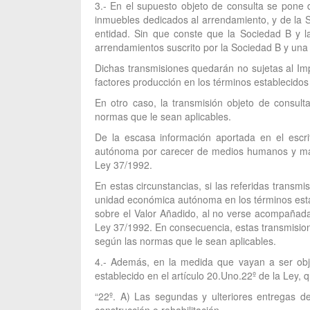
3.- En el supuesto objeto de consulta se pone d
inmuebles dedicados al arrendamiento, y de la S
entidad. Sin que conste que la Sociedad B y l
arrendamientos suscrito por la Sociedad B y una 
Dichas transmisiones quedarán no sujetas al Im
factores producción en los términos establecidos 
En otro caso, la transmisión objeto de consul
normas que le sean aplicables.
De la escasa información aportada en el escr
autónoma por carecer de medios humanos y materi
Ley 37/1992.
En estas circunstancias, si las referidas trans
unidad económica autónoma en los términos estab
sobre el Valor Añadido, al no verse acompañada 
Ley 37/1992. En consecuencia, estas transmisione
según las normas que le sean aplicables.
4.- Además, en la medida que vayan a ser obje
establecido en el artículo 20.Uno.22º de la Ley,
“22º. A) Las segundas y ulteriores entregas d