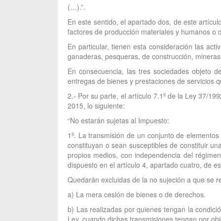
(…).”.
En este sentido, el apartado dos, de este artícu
factores de producción materiales y humanos o de 
En particular, tienen esta consideración las acti
ganaderas, pesqueras, de construcción, mineras y e
En consecuencia, las tres sociedades objeto de
entregas de bienes y prestaciones de servicios que
2.- Por su parte, el artículo 7.1º de la Ley 37/
2015, lo siguiente:
“No estarán sujetas al Impuesto:
1º. La transmisión de un conjunto de elementos 
constituyan o sean susceptibles de constituir u
propios medios, con independencia del régimen f
dispuesto en el artículo 4, apartado cuatro, de es
Quedarán excluidas de la no sujeción a que se ref
a) La mera cesión de bienes o de derechos.
b) Las realizadas por quienes tengan la condició
Ley, cuando dichas transmisiones tengan por obj