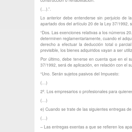
construcción o rehabilitación.
(…).”.
Lo anterior debe entenderse sin perjuicio de la
apartado dos del artículo 20 de la Ley 37/1992, s
“Dos. Las exenciones relativas a los números 20.º
determinen reglamentariamente, cuando el adquire
derecho a efectuar la deducción total o parcia
previsible, los bienes adquiridos vayan a ser util
Por último, debe tenerse en cuenta que en el su
37/1992, será de aplicación, en relación con el su
“Uno. Serán sujetos pasivos del Impuesto:
(…)
2º. Los empresarios o profesionales para quienes
(…)
e) Cuando se trate de las siguientes entregas d
(…)
– Las entregas exentas a que se refieren los apar