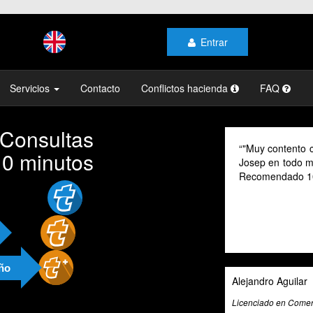
Entrar
Servicios
Contacto
Conflictos hacienda
FAQ
 Consultas
ontento con el profesionalismo y la atención de
As a digital no
10 minutos
n todo momento, mi gestoría y la de mi familia.
their advice pr
endado 100% "
cannot speak Sp
valuable tool f
exceptional tax
and beyond to p
and guidance.
año
o Aguilar
Ali Roghani
o en Comercio Internacional
Artificial Intelligenc