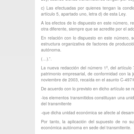
c) Las efectuadas por quienes tengan la condic
artículo 5, apartado uno, letra d) de esta Ley.
A los efectos de lo dispuesto en este número, re
otra diferente, siempre que se acredite por el ad
En relación con lo dispuesto en este número,
estructura organizativa de factores de producc
autónoma.
(…).”.
La nueva redacción del número 1º, del artículo 7
patrimonio empresarial, de conformidad con la j
noviembre de 2003, recaída en el asunto C-497/0
De acuerdo con lo previsto en dicho artículo se r
-los elementos transmitidos constituyan una un
del transmitente
-que dicha unidad económica se afecte al desarro
Por tanto, la aplicación del supuesto de no su
económica autónoma en sede del transmitente.