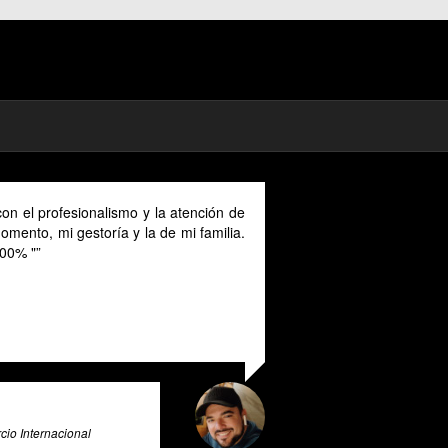
mad in Spain I could benefit much from
ovided in English as Unfortunately I
anish and this makes it a unique and
or all expats in Spain. Pratsglas is an
 advice expert system that goes above
rovide its users with valuable insights
e & Big Data Expert