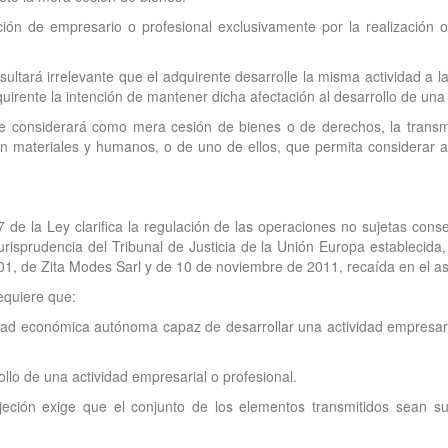
ión de empresario o profesional exclusivamente por la realización o
sultará irrelevante que el adquirente desarrolle la misma actividad a 
quirente la intención de mantener dicha afectación al desarrollo de una
 se considerará como mera cesión de bienes o de derechos, la tran
ión materiales y humanos, o de uno de ellos, que permita considerar 
 de la Ley clarifica la regulación de las operaciones no sujetas cons
urisprudencia del Tribunal de Justicia de la Unión Europa establecid
1, de Zita Modes Sarl y de 10 de noviembre de 2011, recaída en el asu
equiere que:
idad económica autónoma capaz de desarrollar una actividad empresari
llo de una actividad empresarial o profesional.
jeción exige que el conjunto de los elementos transmitidos sean sufi