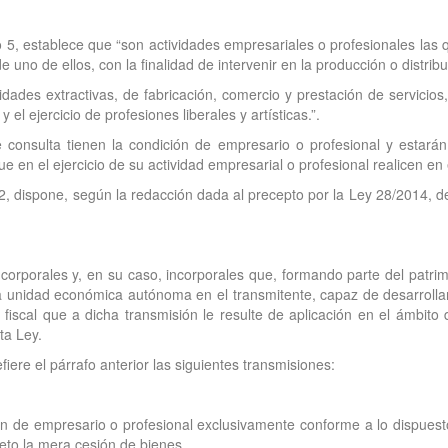
lo 5, establece que “son actividades empresariales o profesionales las
uno de ellos, con la finalidad de intervenir en la producción o distribu
vidades extractivas, de fabricación, comercio y prestación de servicios, 
l ejercicio de profesiones liberales y artísticas.”.
 consulta tienen la condición de empresario o profesional y estarán
 en el ejercicio de su actividad empresarial o profesional realicen en e
1992, dispone, según la redacción dada al precepto por la Ley 28/2014,
corporales y, en su caso, incorporales que, formando parte del patrimo
na unidad económica autónoma en el transmitente, capaz de desarrollar
iscal que a dicha transmisión le resulte de aplicación en el ámbito 
ta Ley.
iere el párrafo anterior las siguientes transmisiones:
n de empresario o profesional exclusivamente conforme a lo dispuesto 
eto la mera cesión de bienes.