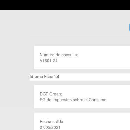
Número de consulta:
V1601-21
Idioma
Español
DGT Organ:
SG de Impuestos sobre el Consumo
Fecha salida:
27/05/2021