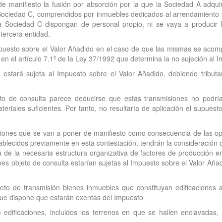
e manifiesto la fusión por absorción por la que la Sociedad A adquir
ociedad C, comprendidos por inmuebles dedicados al arrendamiento y 
a Sociedad C dispongan de personal propio, ni se vaya a producir l
tercera entidad.
puesto sobre el Valor Añadido en el caso de que las mismas se acomp
en el artículo 7.1º de la Ley 37/1992 que determina la no sujeción al 
ta estará sujeta al Impuesto sobre el Valor Añadido, debiendo tribu
ito de consulta parece deducirse que estas transmisiones no podrí
ales suficientes. Por tanto, no resultaría de aplicación el supuesto d
misiones que se van a poner de manifiesto como consecuencia de las o
lecidos previamente en esta contestación, tendrán la consideración 
de la necesaria estructura organizativa de factores de producción en 
s objeto de consulta estarían sujetas al Impuesto sobre el Valor Añad
to de transmisión bienes inmuebles que constituyan edificaciones a 
 que dispone que estarán exentas del Impuesto
e edificaciones, incluidos los terrenos en que se hallen enclavada