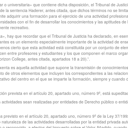
o universitaria» que contiene dicha disposición, el Tribunal de Justic
 de la sentencia Haderer, antes citada, que dichos términos no se lim
ite adquirir una formación para el ejercicio de una actividad profesion
sidades con el fin de desarrollar los conocimientos y las aptitudes d
ente recreativo.
», hay que recordar que el Tribunal de Justicia ha declarado, en esen
iantes es un elemento especialmente importante de la actividad de ens
es menos cierto que esta actividad está constituida por un conjunto de 
cen entre profesores y estudiantes y los que componen el marco organi
rizon College, antes citada, apartados 18 a 20).”.
enta es aquella actividad que supone la transmisión de conocimientos
 de otros elementos que incluyen los correspondientes a las relacion
tivo del centro en el que se imparte la formación, siempre y cuando d
ción prevista en el artículo 20, apartado uno, número 9º, está supedita
das actividades sean realizadas por entidades de Derecho público o enti
s previsto en el artículo 20, apartado uno, número 9º de la Ley 37/1992,
 naturaleza de las actividades desarrolladas por la entidad privada a
o o reconocido, a efectos del Impuesto sobre el Valor Añadido, cuando