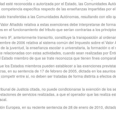
idad esté reconocida o autorizada por el Estado, las Comunidades Aut
 competencia específica respecto de las enseñanzas impartidas por el 
do transferidas a las Comunidades Autónomas, resultando con ello que
Valor Añadido relativa a estas exenciones debe interpretarse de forma
nes en el funcionamiento del tributo que serían contrarias a los princip
ero 9º, anteriormente transcrito, constituye la transposición al ordenam
embre de 2006 relativa al sistema común del Impuesto sobre el Valor 
de la juventud, la enseñanza escolar o universitaria, la formación o el 
nte relacionadas con estas actividades, cuando sean realizadas por En
l Estado miembro de que se trate reconozca que tienen fines comparab
 que los Estados miembros pueden establecer a las exenciones previstas
otras, en su sentencia de 17 de febrero de 2005, dictada en los asunt
competir entre sí, no deben ser tratadas de forma distinta a efectos de
ribunal de Justicia citada, no puede condicionarse la exención de los se
prestaciones de servicios realizadas, a que el operador que las realiza
scal.
 Unión Europea, en su reciente sentencia de 28 de enero de 2010, dicta