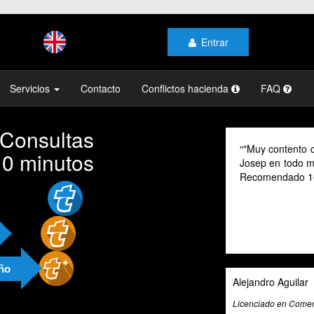
Entrar
Servicios
Contacto
Conflictos hacienda
FAQ
 Consultas
As a digital no
10 minutos
their advice pr
cannot speak Sp
valuable tool fo
exceptional tax
and beyond to pr
and guidance.
año
Ali Roghani
Artificial Intelligenc