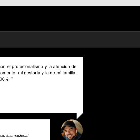
mad in Spain I could benefit much from
ovided in English as Unfortunately I
anish and this makes it a unique and
r all expats in Spain. Pratsglas is an
 advice expert system that goes above
ovide its users with valuable insights
e & Big Data Expert