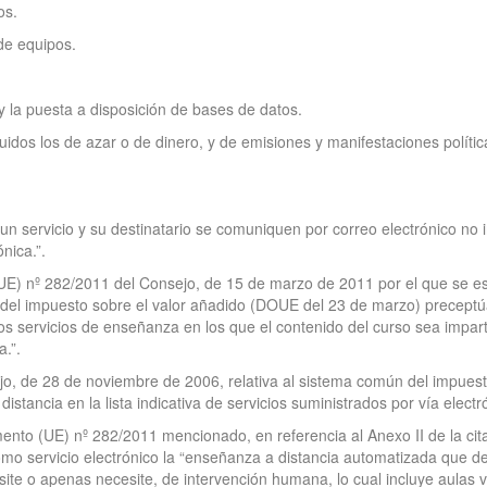
os.
de equipos.
y la puesta a disposición de bases de datos.
uidos los de azar o de dinero, y de emisiones y manifestaciones políticas,
un servicio y su destinatario se comuniquen por correo electrónico no i
nica.”.
o (UE) nº 282/2011 del Consejo, de 15 de marzo de 2011 por el que se es
 del impuesto sobre el valor añadido (DOUE del 23 de marzo) preceptú
“los servicios de enseñanza en los que el contenido del curso sea impart
a.”.
ejo, de 28 de noviembre de 2006, relativa al sistema común del impue
istancia en la lista indicativa de servicios suministrados por vía elect
amento (UE) nº 282/2011 mencionado, en referencia al Anexo II de la ci
omo servicio electrónico la “enseñanza a distancia automatizada que d
site o apenas necesite, de intervención humana, lo cual incluye aulas vi