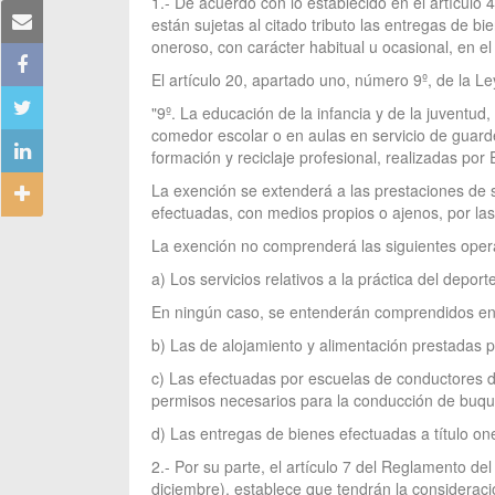
1.- De acuerdo con lo establecido en el artículo
están sujetas al citado tributo las entregas de b
oneroso, con carácter habitual u ocasional, en el
El artículo 20, apartado uno, número 9º, de la 
"9º. La educación de la infancia y de la juventud,
comedor escolar o en aulas en servicio de guarde
formación y reciclaje profesional, realizadas por
La exención se extenderá a las prestaciones de s
efectuadas, con medios propios o ajenos, por l
La exención no comprenderá las siguientes oper
a) Los servicios relativos a la práctica del depo
En ningún caso, se entenderán comprendidos en e
b) Las de alojamiento y alimentación prestadas 
c) Las efectuadas por escuelas de conductores de 
permisos necesarios para la conducción de buqu
d) Las entregas de bienes efectuadas a título one
2.- Por su parte, el artículo 7 del Reglamento 
diciembre), establece que tendrán la consideraci