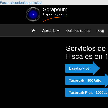
Pasar al contenido principal
Asesoría
Quienes somos
Blog
Servicios de
Fiscales en 
Easytax - 5€
Taxbreak - 40€ /año
Taxbreak Plus - 100€ /