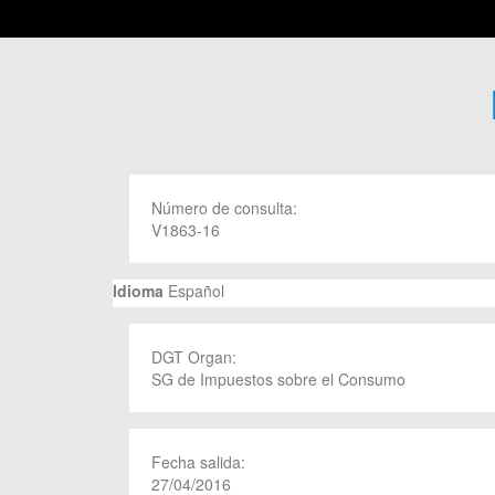
Número de consulta:
V1863-16
Idioma
Español
DGT Organ:
SG de Impuestos sobre el Consumo
Fecha salida:
27/04/2016