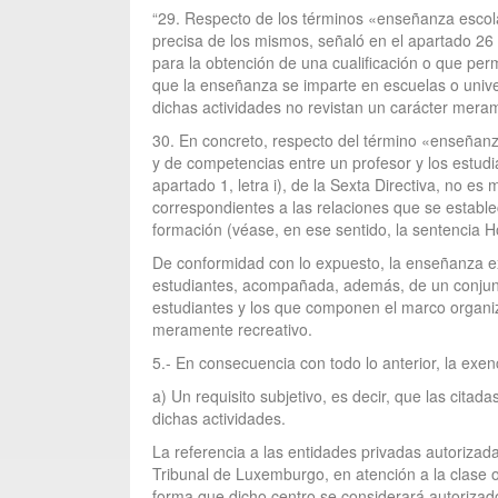
“29. Respecto de los términos «enseñanza escolar 
precisa de los mismos, señaló en el apartado 26
para la obtención de una cualificación o que perm
que la enseñanza se imparte en escuelas o univer
dichas actividades no revistan un carácter meram
30. En concreto, respecto del término «enseñanza
y de competencias entre un profesor y los estud
apartado 1, letra i), de la Sexta Directiva, no 
correspondientes a las relaciones que se estable
formación (véase, en ese sentido, la sentencia Ho
De conformidad con lo expuesto, la enseñanza ex
estudiantes, acompañada, además, de un conjunto
estudiantes y los que componen el marco organiza
meramente recreativo.
5.- En consecuencia con todo lo anterior, la exen
a) Un requisito subjetivo, es decir, que las cita
dichas actividades.
La referencia a las entidades privadas autorizada
Tribunal de Luxemburgo, en atención a la clase o
forma que dicho centro se considerará autorizad