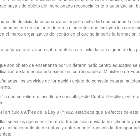
que haya sido objeto del mencionado reconocimiento o autorización, bi
ibunal de Justicia, la enseñanza es aquella actividad que supone la t
, además, de un conjunto de otros elementos que incluyen los corresp
n el marco organizativo del centro en el que se imparte la formación,
e enseñanza que versen sobre materias no incluidas en alguno de los pl
que son objeto de enseñanza por un determinado centro educativo se e
plicación de la mencionada exención, corresponde al Ministerio de Educ
ñaladas, los servicios de formación objeto de consulta estarán sujetos
iento.
e” a que se refiere el escrito de consulta, este Centro Directivo, entre 
te
”, el artículo 69.Tres de la Ley 37/1992, establece que a efectos de est
ellos servicios que consistan en la transmisión enviada inicialmente y 
 el almacenamiento de datos, y enteramente transmitida, transportada y
entes: