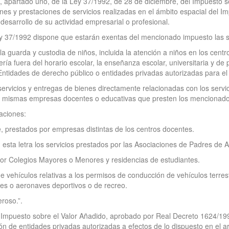
 4, apartado uno, de la Ley 37/1992, de 28 de diciembre, del Impuesto 
ienes y prestaciones de servicios realizadas en el ámbito espacial del I
 desarrollo de su actividad empresarial o profesional.
Ley 37/1992 dispone que estarán exentas del mencionado impuesto las 
 la guarda y custodia de niños, incluida la atención a niños en los cent
ría fuera del horario escolar, la enseñanza escolar, universitaria y d
 Entidades de derecho público o entidades privadas autorizadas para el 
ervicios y entregas de bienes directamente relacionadas con los servi
as mismas empresas docentes o educativas que presten los mencionados
aciones:
rte, prestados por empresas distintas de los centros docentes.
sta letra los servicios prestados por las Asociaciones de Padres de A
por Colegios Mayores o Menores y residencias de estudiantes.
vehículos relativas a los permisos de conducción de vehículos terrestres
es o aeronaves deportivos o de recreo.
roso.”.
del Impuesto sobre el Valor Añadido, aprobado por Real Decreto 1624/1
ón de entidades privadas autorizadas a efectos de lo dispuesto en el a