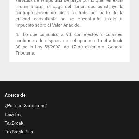
circunstancias, el pago del canon que constituye la
contraprestación de dicho contrato por parte de la
entidad consultante no se encontraría sujeto al
Impuesto sobre el Valor Añadido.
3.- Lo que comunico a Vd. con efectos vinculantes,
conforme a lo dispuesto en el apartado 1 del artículo
89 de la Ley 58/2003, de 17 de diciembre, General
Tributaria.
Acerca de
¿Por que Serapeum?
EasyTax
TaxBreak
TaxBreak Plus