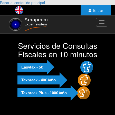
Pasar al contenido principal
Entrar
Toggle
navigati
Servicios de Consultas
Fiscales en 10 minutos
Easytax - 5€
Taxbreak - 40€ /año
Taxbreak Plus - 100€ /año