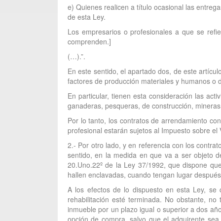
e) Quienes realicen a título ocasional las entre
de esta Ley.
Los empresarios o profesionales a que se refie
comprenden.]
(…).”.
En este sentido, el apartado dos, de este artícu
factores de producción materiales y humanos o de 
En particular, tienen esta consideración las acti
ganaderas, pesqueras, de construcción, mineras y e
Por lo tanto, los contratos de arrendamiento con
profesional estarán sujetos al Impuesto sobre el
2.- Por otro lado, y en referencia con los contr
sentido, en la medida en que va a ser objeto de
20.Uno.22º de la Ley 37/1992, que dispone que 
hallen enclavadas, cuando tengan lugar después 
A los efectos de lo dispuesto en esta Ley, se 
rehabilitación esté terminada. No obstante, no 
inmueble por un plazo igual o superior a dos año
opción de compra, salvo que el adquirente sea q