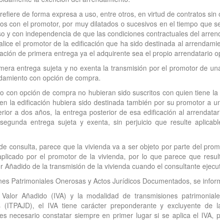
refiere de forma expresa a uso, entre otros, en virtud de contratos sin
tos con el promotor, por muy dilatados o sucesivos en el tiempo que 
so y con independencia de que las condiciones contractuales del arr
ealice el promotor de la edificación que ha sido destinada al arrendam
ión de primera entrega ya el adquirente sea el propio arrendatario opta
mera entrega sujeta y no exenta la transmisión por el promotor de un
ndamiento con opción de compra.
nto con opción de compra no hubieran sido suscritos con quien tiene l
ien la edificación hubiera sido destinada también por su promotor a u
rior a dos años, la entrega posterior de esa edificación al arrendatar
 segunda entrega sujeta y exenta, sin perjuicio que resulte aplica
o de consulta, parece que la vivienda va a ser objeto por parte del pr
licado por el promotor de la vivienda, por lo que parece que result
or Añadido de la transmisión de la vivienda cuando el consultante ejecu
nes Patrimoniales Onerosas y Actos Jurídicos Documentados, se inform
l Valor Añadido (IVA) y la modalidad de transmisiones patrimonia
 (ITPAJD), el IVA tiene carácter preponderante y excluyente de l
s necesario constatar siempre en primer lugar si se aplica el IVA, pa