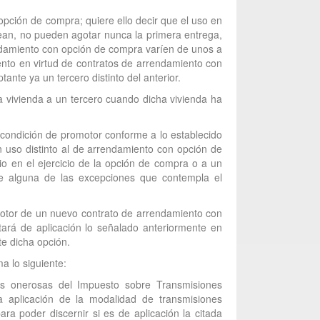
 opción de compra; quiere ello decir que el uso en
sean, no pueden agotar nunca la primera entrega,
endamiento con opción de compra varíen de unos a
iento en virtud de contratos de arrendamiento con
nte ya un tercero distinto del anterior.
a vivienda a un tercero cuando dicha vivienda ha
a condición de promotor conforme a lo establecido
n uso distinto al de arrendamiento con opción de
io en el ejercicio de la opción de compra o a un
ble alguna de las excepciones que contempla el
omotor de un nuevo contrato de arrendamiento con
ará de aplicación lo señalado anteriormente en
te dicha opción.
a lo siguiente:
les onerosas del Impuesto sobre Transmisiones
a aplicación de la modalidad de transmisiones
ra poder discernir si es de aplicación la citada