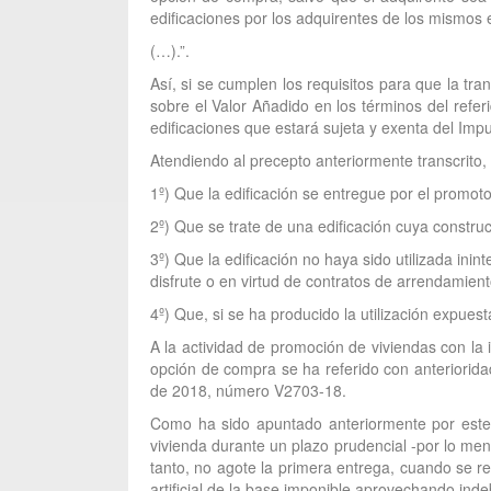
edificaciones por los adquirentes de los mismos 
(…).”.
Así, si se cumplen los requisitos para que la tr
sobre el Valor Añadido en los términos del refe
edificaciones que estará sujeta y exenta del Imp
Atendiendo al precepto anteriormente transcrito,
1º) Que la edificación se entregue por el promoto
2º) Que se trate de una edificación cuya construc
3º) Que la edificación no haya sido utilizada ini
disfrute o en virtud de contratos de arrendamien
4º) Que, si se ha producido la utilización expuesta
A la actividad de promoción de viviendas con la
opción de compra se ha referido con anterioridad
de 2018, número V2703-18.
Como ha sido apuntado anteriormente por este C
vivienda durante un plazo prudencial -por lo men
tanto, no agote la primera entrega, cuando se re
artificial de la base imponible aprovechando ind