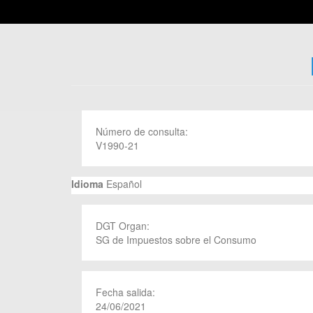
Número de consulta:
V1990-21
Idioma
Español
DGT Organ:
SG de Impuestos sobre el Consumo
Fecha salida:
24/06/2021