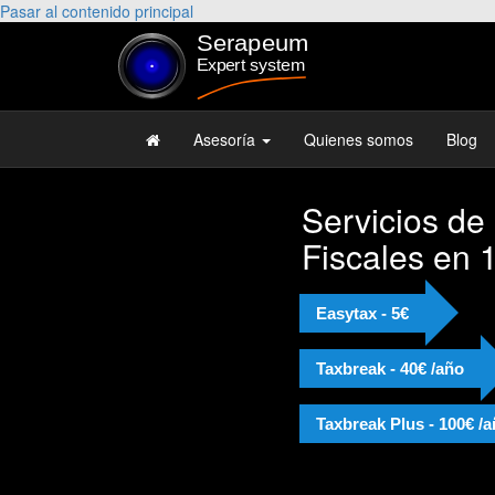
Pasar al contenido principal
Asesoría
Quienes somos
Blog
Servicios de
Fiscales en 
Easytax - 5€
Taxbreak - 40€ /año
Taxbreak Plus - 100€ /