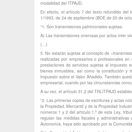
modalidad del ITPAJD.
En efecto, el artículo 7 del texto refundido d
1/1993, de 24 de septiembre (BOE de 20 de octub
“1. Son transmisiones patrimoniales sujetas:
A) Las transmisiones onerosas por actos inter viv
(…)
5. No estarán sujetas al concepto de «transmis
realizadas por empresarios o profesionales en e
prestaciones de servicios sujetas al Impuesto 
bienes inmuebles, así como la constitución y 
Impuesto sobre el Valor Añadido. También quedar
empresarial, cuando por las circunstancias concu
A su vez, el artículo 31.2 del TRLITPAJD estable
“2. Las primeras copias de escrituras y actas not
la Propiedad, Mercantil y de la Propiedad Indus
números 1 y 2 del artículo 1.º de esta Ley, tri
regulan las medidas fiscales y administrativ
Autonomía, haya sido aprobado por la Comunid