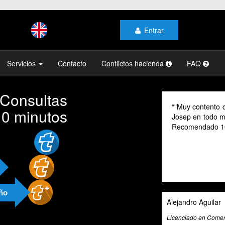
Entrar
Servicios
Contacto
Conflictos hacienda
FAQ
 Consultas
"Muy contento con el profesionalismo y la atención de
10 minutos
Josep en todo momento, mi gestoría y la de mi familia.
Recomendado 100% "
año
Alejandro Aguilar
Licenciado en Comercio Internacional