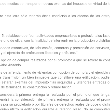
gas de medios de transporte nuevos exentas del Impuesto en virtud de lo
re esta letra sólo tendrán dicha condición a los efectos de las entr
lo 5, establece que “son actividades empresariales o profesionales las
uno de ellos, con la finalidad de intervenir en la producción o distribu
vidades extractivas, de fabricación, comercio y prestación de servicios, 
l ejercicio de profesiones liberales y artísticas.”.
 opción de compra realizados por el promotor a que se refiere la consu
 Valor Añadido.
atos de arrendamiento de viviendas con opción de compra y el ejercicio
 transmisión un bien inmueble que constituye una edificación, pudiera
estarán exentas del Impuesto “las segundas y ulteriores entregas de 
de terminada su construcción o rehabilitación.
considerará primera entrega la realizada por el promotor que tenga
tendrá la consideración de primera entrega la realizada por el promo
s por su propietario o por titulares de derechos reales de goce o disfr
uien utilizó la edificación durante el referido plazo. No se computará