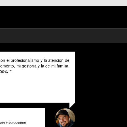
As a digital nomad in Spain I could benefit much from
their advice provided in English as Unfortunately I
cannot speak Spanish and this makes it a unique and
valuable tool for all expats in Spain. Pratsglas is an
exceptional tax advice expert system that goes above
and beyond to provide its users with valuable insights
and guidance.
Ali Roghani
Artificial Intelligence & Big Data Expert