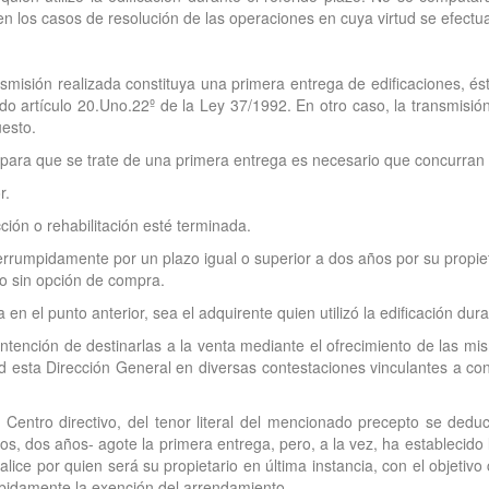
en los casos de resolución de las operaciones en cuya virtud se efectu
ansmisión realizada constituya una primera entrega de edificaciones, é
rido artículo 20.Uno.22º de la Ley 37/1992. En otro caso, la transmisi
uesto.
 para que se trate de una primera entrega es necesario que concurran l
r.
ción o rehabilitación esté terminada.
nterrumpidamente por un plazo igual o superior a dos años por su propie
to sin opción de compra.
 en el punto anterior, sea el adquirente quien utilizó la edificación dura
 intención de destinarlas a la venta mediante el ofrecimiento de las m
 esta Dirección General en diversas contestaciones vinculantes a consu
entro directivo, del tenor literal del mencionado precepto se deduc
os, dos años- agote la primera entrega, pero, a la vez, ha establecido
alice por quien será su propietario en última instancia, con el objetiv
ebidamente la exención del arrendamiento.