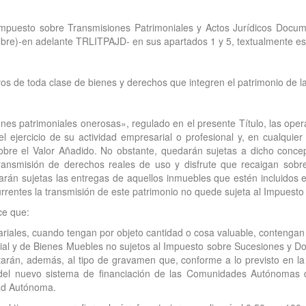
el Impuesto sobre Transmisiones Patrimoniales y Actos Jurídicos Docu
re)-en adelante TRLITPAJD- en sus apartados 1 y 5, textualmente est
os de toda clase de bienes y derechos que integren el patrimonio de las
iones patrimoniales onerosas», regulado en el presente Título, las o
l ejercicio de su actividad empresarial o profesional y, en cualqui
sobre el Valor Añadido. No obstante, quedarán sujetas a dicho conce
transmisión de derechos reales de uso y disfrute que recaigan so
án sujetas las entregas de aquellos inmuebles que estén incluidos en
rrentes la transmisión de este patrimonio no quede sujeta al Impuesto 
ce que:
ariales, cuando tengan por objeto cantidad o cosa valuable, contengan 
trial y de Bienes Muebles no sujetos al Impuesto sobre Sucesiones y 
butarán, además, al tipo de gravamen que, conforme a lo previsto en l
as del nuevo sistema de financiación de las Comunidades Autónoma
ad Autónoma.