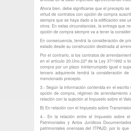
Ahora bien, debe significarse que el precepto se 
virtud de contratos con opción de compra suscri
siempre que se haya dado a la edificación ese u
otros. En estas circunstancias, la entrega que r
opción de compra siempre va a tener la considerac
En consecuencia, tendrá la consideración de pri
estado desde su construcción destinada al arre
Por el contrario, si los contratos de arrendamie
en el artículo 20.Uno.22º de la Ley 37/1992 o b
compra por un plazo ininterrumpido igual o supe
tercero adquirente tendrá la consideración de
mencionado precepto.
3.- Según la información contenida en el escrit
opción de compra, régimen de arrendamiento ap
relación con la sujeción al Impuesto sobre el Val
B) En relación con el Impuesto sobre Transmisio
4.- En la relación entre el Impuesto sobre e
Patrimoniales y Actos Jurídicos Documentados
patrimoniales onerosas del ITPAJD, por lo que e