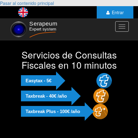
Pasar al contenido principal
Entrar
Toggle
navigati
Servicios de Consultas
Fiscales en 10 minutos
Easytax - 5€
Taxbreak - 40€ /año
Taxbreak Plus - 100€ /año