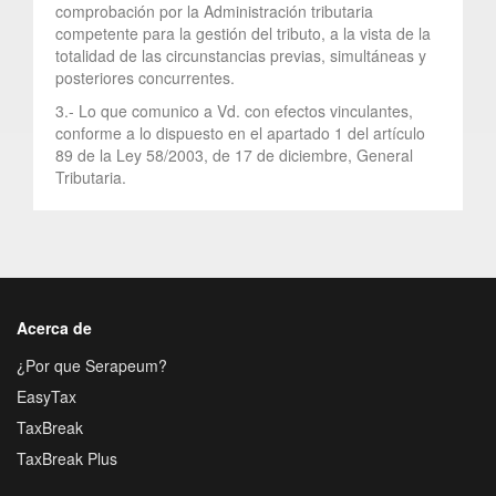
comprobación por la Administración tributaria
competente para la gestión del tributo, a la vista de la
totalidad de las circunstancias previas, simultáneas y
posteriores concurrentes.
3.- Lo que comunico a Vd. con efectos vinculantes,
conforme a lo dispuesto en el apartado 1 del artículo
89 de la Ley 58/2003, de 17 de diciembre, General
Tributaria.
Acerca de
¿Por que Serapeum?
EasyTax
TaxBreak
TaxBreak Plus