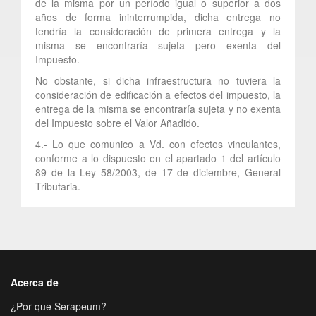
de la misma por un período igual o superior a dos
años de forma ininterrumpida, dicha entrega no
tendría la consideración de primera entrega y la
misma se encontraría sujeta pero exenta del
Impuesto.
No obstante, si dicha infraestructura no tuviera la
consideración de edificación a efectos del impuesto, la
entrega de la misma se encontraría sujeta y no exenta
del Impuesto sobre el Valor Añadido.
4.- Lo que comunico a Vd. con efectos vinculantes,
conforme a lo dispuesto en el apartado 1 del artículo
89 de la Ley 58/2003, de 17 de diciembre, General
Tributaria.
Acerca de
¿Por que Serapeum?