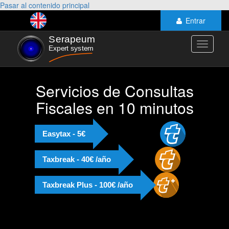
Pasar al contenido principal
Entrar
Toggle
navigati
Servicios de Consultas
Fiscales en 10 minutos
Easytax - 5€
Taxbreak - 40€ /año
Taxbreak Plus - 100€ /año