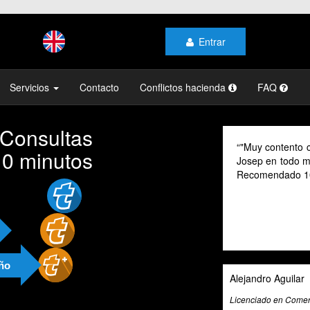
Entrar
Servicios
Contacto
Conflictos hacienda
FAQ
 Consultas
ontento con el profesionalismo y la atención de
As a digital no
10 minutos
n todo momento, mi gestoría y la de mi familia.
their advice pr
endado 100% "
cannot speak Sp
valuable tool f
exceptional tax
and beyond to p
and guidance.
año
o Aguilar
Ali Roghani
o en Comercio Internacional
Artificial Intelligenc