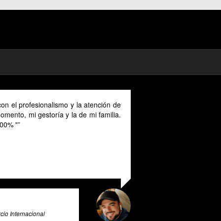
mad in Spain I could benefit much from
ovided in English as Unfortunately I
anish and this makes it a unique and
or all expats in Spain. Pratsglas is an
 advice expert system that goes above
rovide its users with valuable insights
e & Big Data Expert