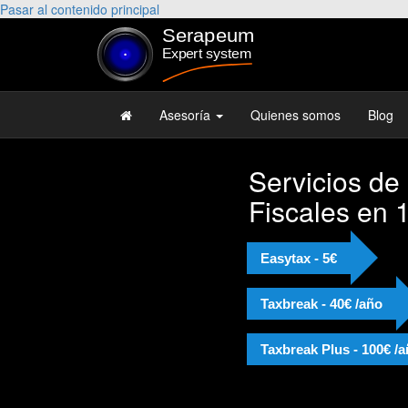
Pasar al contenido principal
Asesoría
Quienes somos
Blog
Servicios de
"Muy c
Fiscales en 
Josep e
Recom
Easytax - 5€
Taxbreak - 40€ /año
Taxbreak Plus - 100€ /
Alejandr
Licenciad