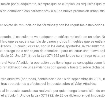
ilitación por el adquirente, siempre que se cumplan los requisitos que
eto de demolición con carácter previo a una nueva promoción urbanístic
r objeto de renuncia en los términos y con los requisitos establecidos 
entado, el consultante va a adquirir un edificio radicado en un solar. N
edificio que se cede a cambio de dinero y otros inmuebles que se entien
bilitados. En cualquier caso, según los datos aportados, la transmitent
 entrega iba a ser objeto de demolición para construir una nueva edifi
rtículo 20.Uno.22º, B) de la Ley 37/1992 por lo que su entrega estaría 
re el Valor Añadido, la operación que tiene lugar se conceptúa como la
 o rehabilitación de unas viviendas con garaje y trastero sobre dicha 
ntro directivo (por todas, contestación de 16 de septiembre de 2009,
r tres operaciones a efectos del Impuesto sobre el Valor Añadido:
ta al Impuesto cuando sea realizada por quien tenga la condición de em
r el artículo 4.Uno de la Ley 37/1992, de 28 de diciembre, del Impuest