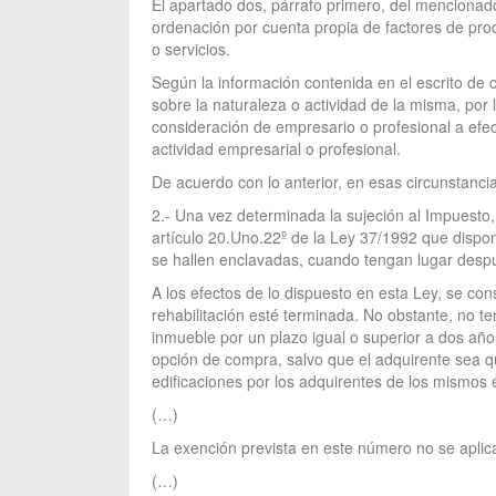
El apartado dos, párrafo primero, del mencionado
ordenación por cuenta propia de factores de prod
o servicios.
Según la información contenida en el escrito de
sobre la naturaleza o actividad de la misma, por 
consideración de empresario o profesional a efec
actividad empresarial o profesional.
De acuerdo con lo anterior, en esas circunstancia
2.- Una vez determinada la sujeción al Impuesto, 
artículo 20.Uno.22º de la Ley 37/1992 que dispon
se hallen enclavadas, cuando tengan lugar despu
A los efectos de lo dispuesto en esta Ley, se co
rehabilitación esté terminada. No obstante, no te
inmueble por un plazo igual o superior a dos años
opción de compra, salvo que el adquirente sea qui
edificaciones por los adquirentes de los mismos 
(…)
La exención prevista en este número no se aplic
(…)