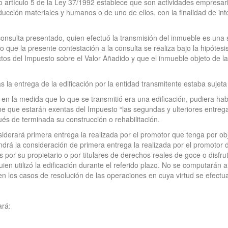
 artículo 5 de la Ley 37/1992 establece que son actividades empresari
ucción materiales y humanos o de uno de ellos, con la finalidad de inte
 consulta presentado, quien efectuó la transmisión del inmueble es un
lo que la presente contestación a la consulta se realiza bajo la hipótes
tos del Impuesto sobre el Valor Añadido y que el inmueble objeto de la
s la entrega de la edificación por la entidad transmitente estaba sujet
en la medida que lo que se transmitió era una edificación, pudiera habe
e que estarán exentas del Impuesto “las segundas y ulteriores entregas
és de terminada su construcción o rehabilitación.
nsiderará primera entrega la realizada por el promotor que tenga por ob
ndrá la consideración de primera entrega la realizada por el promotor d
 por su propietario o por titulares de derechos reales de goce o disfru
en utilizó la edificación durante el referido plazo. No se computarán a 
en los casos de resolución de las operaciones en cuya virtud se efectu
ará: