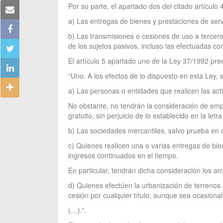
Por su parte, el apartado dos del citado artículo
a) Las entregas de bienes y prestaciones de serv
b) Las transmisiones o cesiones de uso a tercero
de los sujetos pasivos, incluso las efectuadas co
El artículo 5 apartado uno de la Ley 37/1992 prec
“Uno. A los efectos de lo dispuesto en esta Ley,
a) Las personas o entidades que realicen las acti
No obstante, no tendrán la consideración de empr
gratuito, sin perjuicio de lo establecido en la letra
b) Las sociedades mercantiles, salvo prueba en c
c) Quienes realicen una o varias entregas de bie
ingresos continuados en el tiempo.
En particular, tendrán dicha consideración los a
d) Quienes efectúen la urbanización de terrenos o
cesión por cualquier título, aunque sea ocasiona
(…).”.