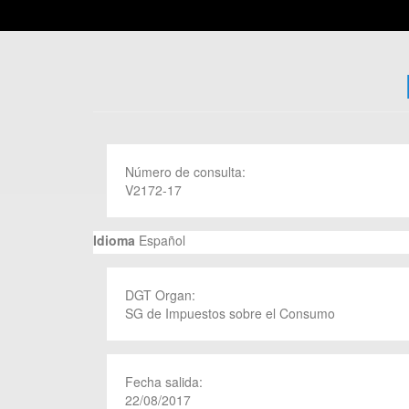
Número de consulta:
V2172-17
Idioma
Español
DGT Organ:
SG de Impuestos sobre el Consumo
Fecha salida:
22/08/2017