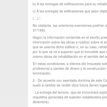
b) A las entregas de edificaciones para su rehab
c) A las entregas de edificaciones que sean obj
(…).”.
No obstante, las anteriores exenciones podrían se
37/1992.
Según la información contenida en el escrito pres
información sobre las obras a realizar sobre el 
que se asienta dicho edificio o, en su caso, reha
por lo que se va a suponer que el inmueble que se
mismo obras de rehabilitación en el sentido del a
En estas condiciones, a efectos del Impuesto sob
profesional a cambio de dinero y la construcción
terminación.
2.- De acuerdo con asentada doctrina de este Ce
suelo a cambio de recibir obra futura tienen luga
- La entrega del terreno, que se encontrará suje
requisitos generales de sujeción establecidos po
diciembre).