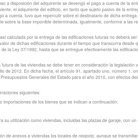
so a disposición del adquirente se devengó el pago a cuenta de la ent
guiente, el adquirente del edificio, en tanto que sujeto pasivo de la entr
go a cuenta, tuvo que repercutir sobre el destinatario de dicha entrega l
 sobre la base imponible determinada, igualmente, conforme a las regl
sí calculada por la entrega de las edificaciones futuras no deberá ser
el valor de dichas edificaciones durante el tiempo que transcurra desde
79 de la Ley 37/1992, hasta que se entregue efectivamente las edificaci
ga futura de las viviendas se debe tener en consideración la legislaci
lio de 2012. En dicha fecha, el artículo 91, apartado uno, número 1, or
 Presupuestos Generales del Estado para el año 2010, con efectos desde
peraciones siguientes:
 o importaciones de los bienes que se indican a continuación:
ara su utilización como viviendas, incluidas las plazas de garaje, con 
ción de anexos a viviendas los locales de negocio, aunque se transmitan