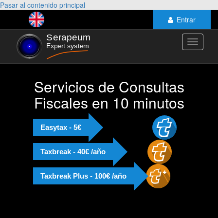
Pasar al contenido principal
Entrar
Toggle
navigati
Servicios de Consultas
Fiscales en 10 minutos
Easytax - 5€
Taxbreak - 40€ /año
Taxbreak Plus - 100€ /año