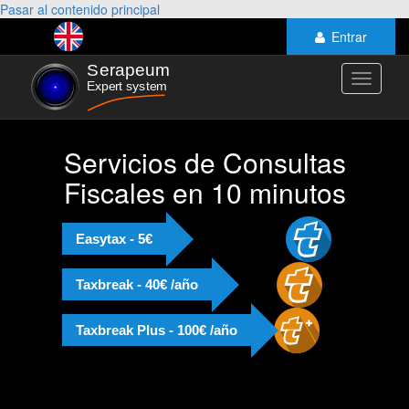
Pasar al contenido principal
Entrar
Toggle
navigati
Servicios de Consultas
Fiscales en 10 minutos
Easytax - 5€
Taxbreak - 40€ /año
Taxbreak Plus - 100€ /año