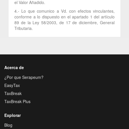
el Valor Añadido.
4.- Lo que comunico a Vd. con efectos vinculantes,
conforme a lo dispuesto en el apartado 1 del artículo
89 de la Ley 58/2003, de 17 de diciembre, General
Tributaria.
Acerca de
¿Por que Serapeum?
EasyTax
TaxBreak
TaxBreak Plus
Explorar
Blog