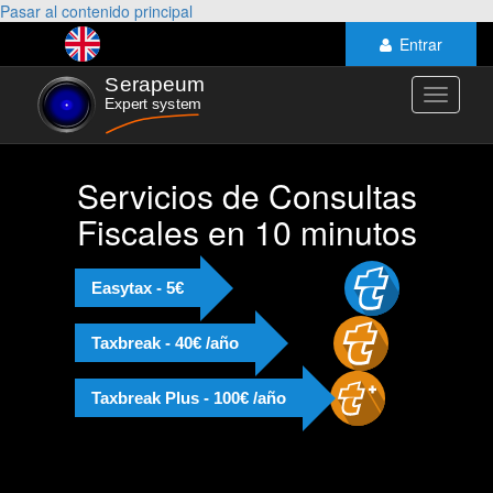
Pasar al contenido principal
Entrar
Toggle
navigati
Servicios de Consultas
Fiscales en 10 minutos
Easytax - 5€
Taxbreak - 40€ /año
Taxbreak Plus - 100€ /año