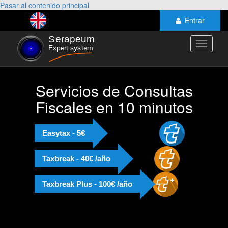
Pasar al contenido principal
Entrar
Toggle
navigati
Servicios de Consultas
Fiscales en 10 minutos
Easytax - 5€
Taxbreak - 40€ /año
Taxbreak Plus - 100€ /año