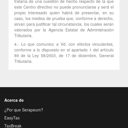
trataría de una cuestión de hecho respecto de la que
este Centro directivo no puede pronunciarse y será el
propio interesado quien habrá de presentar, en su
caso, los medios de prueba que, conforme a derecho,
sirvan para justificar tal circunstancia, los cuales serán
valorados por la Agencia Estatal de Administración
Tributaria.
4.- Lo que comunico a Vd. con efectos vinculantes,
conforme a lo dispuesto en el apartado 1 del artículo
89 de la Ley 58/2003, de 17 de diciembre, General
Tributaria.
Acerca de
¿Por que Serapeum?
EasyTax
TaxBreak