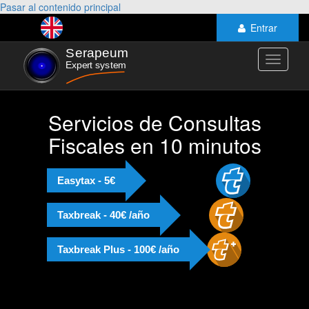
Pasar al contenido principal
Entrar
Toggle
navigati
Servicios de Consultas
Fiscales en 10 minutos
Easytax - 5€
Taxbreak - 40€ /año
Taxbreak Plus - 100€ /año