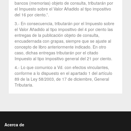
bancos (memorias) objeto de consulta, tributarán por
el Impuesto sobre el Valor Añadido al tipo impositivo
del 16 por ciento.”.
3.- En consecuencia, tributarán por el Impuesto sobre
el Valor Añadido al tipo impositivo del 4 por ciento las
entregas de la publicación objeto de consulta,
encuadernada con grapas, siempre que se ajuste al
concepto de libro anteriormente indicado. En otro
caso, dichas entregas tributarán por el citado
Impuesto al tipo impositivo general del 21 por ciento.
4.- Lo que comunico a Vd. con efectos vinculantes,
conforme a lo dispuesto en el apartado 1 del artículo
89 de la Ley 58/2003, de 17 de diciembre, General
Tributaria.
Acerca de