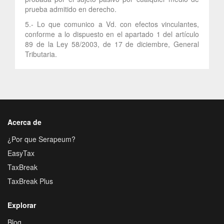
prueba admitido en derecho.
5.- Lo que comunico a Vd. con efectos vinculantes,
conforme a lo dispuesto en el apartado 1 del artículo
89 de la Ley 58/2003, de 17 de diciembre, General
Tributaria.
Acerca de
¿Por que Serapeum?
EasyTax
TaxBreak
TaxBreak Plus
Explorar
Blog