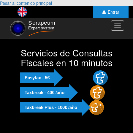
Pasar al contenido principal
Entrar
Toggle
navigati
Servicios de Consultas
Fiscales en 10 minutos
Easytax - 5€
Taxbreak - 40€ /año
Taxbreak Plus - 100€ /año