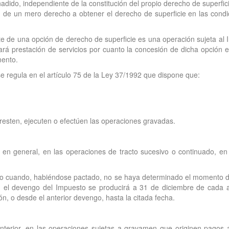
añadido, independiente de la constitución del propio derecho de superf
ón de un mero derecho a obtener el derecho de superficie en las cond
nte de una opción de derecho de superficie es una operación sujeta al
rará prestación de servicios por cuanto la concesión de dicha opción 
mento.
e regula en el artículo 75 de la Ley 37/1992 que dispone que:
presten, ejecuten o efectúen las operaciones gravadas.
, en general, en las operaciones de tracto sucesivo o continuado, en
o cuando, habiéndose pactado, no se haya determinado el momento de 
, el devengo del Impuesto se producirá a 31 de diciembre de cada a
ón, o desde el anterior devengo, hasta la citada fecha.
nterior, en las operaciones sujetas a gravamen que originen pagos an