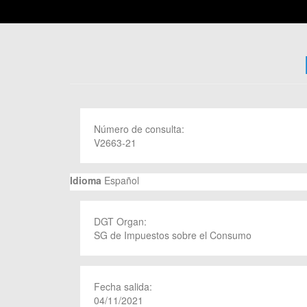
Número de consulta:
V2663-21
Idioma
Español
DGT Organ:
SG de Impuestos sobre el Consumo
Fecha salida:
04/11/2021