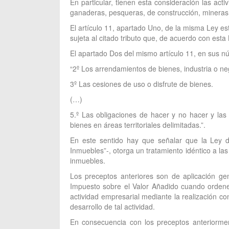
En particular, tienen esta consideración las acti
ganaderas, pesqueras, de construcción, mineras y e
El artículo 11, apartado Uno, de la misma Ley es
sujeta al citado tributo que, de acuerdo con esta
El apartado Dos del mismo artículo 11, en sus núm
“2º Los arrendamientos de bienes, industria o n
3º Las cesiones de uso o disfrute de bienes.
(…)
5.º Las obligaciones de hacer y no hacer y las
bienes en áreas territoriales delimitadas.”.
En este sentido hay que señalar que la Ley d
Inmuebles”-, otorga un tratamiento idéntico a la
inmuebles.
Los preceptos anteriores son de aplicación ge
Impuesto sobre el Valor Añadido cuando ordene
actividad empresarial mediante la realización c
desarrollo de tal actividad.
En consecuencia con los preceptos anteriormen