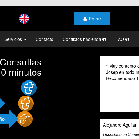
Entrar
Servicios
Contacto
Conflictos hacienda
FAQ
 Consultas
 contento con el profesionalismo y la atención de
As a digital 
10 minutos
 en todo momento, mi gestoría y la de mi familia.
their advice 
mendado 100% "
cannot speak 
valuable tool
exceptional t
and beyond to
and guidance
año
dro Aguilar
Ali Roghani
ado en Comercio Internacional
Artificial Intellig