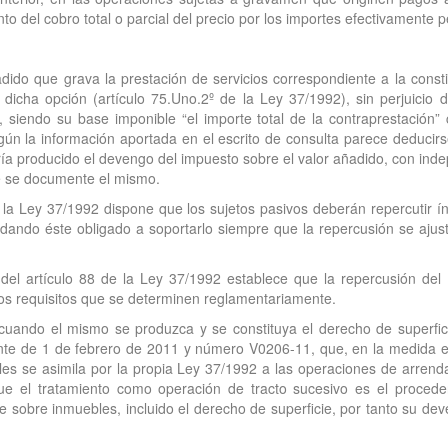
 del cobro total o parcial del precio por los importes efectivamente p
dido que grava la prestación de servicios correspondiente a la consti
icha opción (artículo 75.Uno.2º de la Ley 37/1992), sin perjuicio 
, siendo su base imponible “el importe total de la contraprestación
ún la información aportada en el escrito de consulta parece deducir
bría producido el devengo del impuesto sobre el valor añadido, con in
ue se documente el mismo.
e la Ley 37/1992 dispone que los sujetos pasivos deberán repercutir 
dando éste obligado a soportarlo siempre que la repercusión se ajus
 del artículo 88 de la Ley 37/1992 establece que la repercusión de
los requisitos que se determinen reglamentariamente.
cuando el mismo se produzca y se constituya el derecho de superficie,
lante de 1 de febrero de 2011 y número V0206-11, que, en la medida en
les se asimila por la propia Ley 37/1992 a las operaciones de arrend
e el tratamiento como operación de tracto sucesivo es el procedent
e sobre inmuebles, incluido el derecho de superficie, por tanto su de