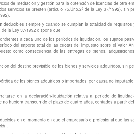
rvicios de mediación y gestión para la obtención de licencias de otra 
s servicios se presten (artículo 75.Uno.2º de la Ley 37/1992), sin pe
1992).
 deducibles siempre y cuando se cumplan la totalidad de requisitos y li
99 de la Ley 37/1992 dispone que:
pondientes a cada uno de los períodos de liquidación, los sujetos pasi
eríodo del importe total de las cuotas del Impuesto sobre el Valor
 Impuesto como consecuencia de las entregas de bienes, adquisicione
n del destino previsible de los bienes y servicios adquiridos, sin perj
érdida de los bienes adquiridos o importados, por causa no imputable 
citarse en la declaración-liquidación relativa al periodo de liquida
e no hubiera transcurrido el plazo de cuatro años, contados a partir 
ducibles en el momento en que el empresario o profesional que las so
ción.