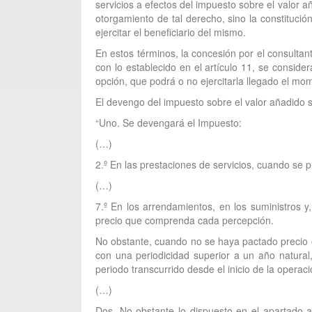
servicios a efectos del impuesto sobre el valor 
otorgamiento de tal derecho, sino la constituci
ejercitar el beneficiario del mismo.
En estos términos, la concesión por el consulta
con lo establecido en el artículo 11, se conside
opción, que podrá o no ejercitarla llegado el mo
El devengo del impuesto sobre el valor añadido s
“Uno. Se devengará el Impuesto:
(…)
2.º En las prestaciones de servicios, cuando se 
(…)
7.º En los arrendamientos, en los suministros y
precio que comprenda cada percepción.
No obstante, cuando no se haya pactado precio 
con una periodicidad superior a un año natural
periodo transcurrido desde el inicio de la operaci
(…)
Dos. No obstante lo dispuesto en el apartado a