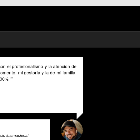
nomad in Spain I could benefit much from
provided in English as Unfortunately I
Spanish and this makes it a unique and
 for all expats in Spain. Pratsglas is an
ax advice expert system that goes above
 provide its users with valuable insights
.
ence & Big Data Expert