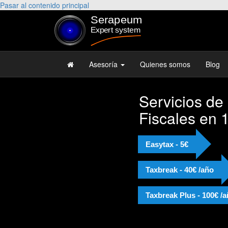
Pasar al contenido principal
Asesoría
Quienes somos
Blog
Servicios de
"Muy
Fiscales en 
Josep
Reco
Easytax - 5€
Taxbreak - 40€ /año
Taxbreak Plus - 100€ /
Alejan
Licenci