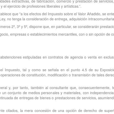
vidades extractivas, de fabricación, comercio y prestación de servicios, 
l ejercicio de profesiones liberales y artísticas.”.
tablece que "a los efectos del Impuesto sobre el Valor Añadido, se ent
 Ley, no tenga la consideración de entrega, adquisición intracomunitari
eros 2º, 3º y 5º, dispone que, en particular, se considerarán prestaci
egocio, empresas o establecimientos mercantiles, con o sin opción de 
 abstenciones estipuladas en contratos de agencia o venta en exclus
el Impuesto, tal y como se señala en el punto 4.5 de su Exposic
s operaciones de constitución, modificación o transmisión de tales der
neral y, por tanto, también al consultante que, consecuentemente, t
 un conjunto de medios personales y materiales, con independencia y
ontinuada de entregas de bienes o prestaciones de servicios, asumiend
te citados, la mera concesión de una opción de derecho de superf