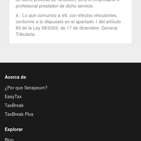
profesional prestador de dicho servicio.
4.- Lo que comunico a Vd. con efectos vinculantes,
conforme a lo dispuesto en el apartado 1 del artículo
89 de la Ley 58/2003, de 17 de diciembre, General
Tributaria.
Acerca de
¿Por que Serapeum?
EasyTax
TaxBreak
TaxBreak Plus
Explorar
Blog