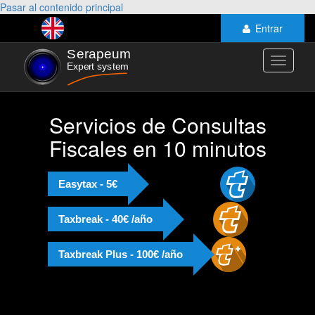
Pasar al contenido principal
Entrar
Toggle
navigati
Servicios de Consultas
Fiscales en 10 minutos
Easytax - 5€
Taxbreak - 40€ /año
Taxbreak Plus - 100€ /año